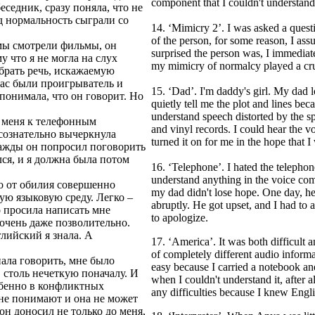
component that I couldn't understand
еседник, сразу поняла, что не
д нормальность сыграли со
14. ‘Mimicry 2’. I was asked a questi
of the person, for some reason, I as
 мы смотрели фильмы, он
surprised the person was, I immediat
у что я не могла на слух
my mimicry of normalcy played a cru
брать речь, искажаемую
нас были проигрыватель и
15. ‘Dad’. I'm daddy's girl. My da
понимала, что он говорит. Но
quietly tell me the plot and lines beca
understand speech distorted by the s
 меня к телефонным
and vinyl records. I could hear the v
 сознательно вычеркнула
turned it on for me in the hope that 
нажды он попросил поговорить
лся, и я должна была потом
16. ‘Telephone’. I hated the telephon
understand anything in the voice com
о от обилия совершенно
my dad didn't lose hope. One day, he
ую языковую среду. Легко –
abruptly. He got upset, and I had to 
о просила написать мне
to apologize.
о очень даже позволительно.
лийский я знала. А
17. ‘America’. It was both difficult 
of completely different audio informa
ала говорить, мне было
easy because I carried a notebook a
, столь нечеткую поначалу. И
when I couldn't understand it, after a
обенно в конфликтных
any difficulties because I knew Engl
е не понимают и она не может
он доносил не только до меня,