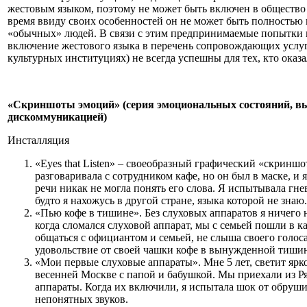
жестовым языком, поэтому не может быть включен в общество
время ввиду своих особенностей он не может быть полностью
«обычных» людей. В связи с этим предпринимаемые попытки 
включение жестового языка в перечень сопровождающих услуг
культурных институциях) не всегда успешны для тех, кто оказ
«Скриншоты эмоций» (серия эмоциональных состояний, в
дискоммуникацией)
Инсталляция
«Eyes that Listen» – своеобразный графический «скриншот
разговаривала с сотрудником кафе, но он был в маске, и 
речи никак не могла понять его слова. Я испытывала гне
будто я нахожусь в другой стране, языка которой не знаю.
«Пью кофе в тишине». Без слуховых аппаратов я ничего н
когда сломался слуховой аппарат, мы с семьей пошли в к
общаться с официантом и семьей, не слыша своего голоса
удовольствие от своей чашки кофе в вынужденной тишин
«Мои первые слуховые аппараты». Мне 5 лет, светит ярко
весенней Москве с папой и бабушкой. Мы приехали из Р
аппараты. Когда их включили, я испытала шок от обруш
непонятных звуков.