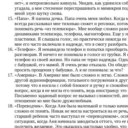
нет», и непроизвольно кивнула. Увидев, как удивился соб
угадала, а мое стеснение переспрашивать и мимикрия по
мной злую шутку снова.
«Папа». Я папина дочка. Папа очень меня любил. Когда
всегда рассказывал мне тихонько сюжет и реплики, потом
понимать речь «из телевизора». Мне вообще сложно разо
динамиками телевизора, телефона, магнитофона. Еще у 
пластинки. Я слышала голос, но практически никогда не 
мне его часто включали в надежде, что я смогу разобрать.
«Телефон». Я ненавидела телефон и попытки приобщить
разговорам. Я ничего не понимала в голосе из трубки. Я
телефон из своей жизни. Но папа не терял надежды. Од
с бабушкой, его мамой. Я очень резко отказала. Он обиде
просить прощения у бабушки. А я не понимала: за что?
«Америка». В Америке мне было сложно и легко. Сложн
другой аудиоинформации, тотального погружения в друг
потому что я носила с собой блокнот и ручку и спокойн
вопрос, когда я не могла его понять, ведь иностранцу эт
Письменно заданный вопрос не вызывал сложностей, анг
отношение ко мне было дружелюбным.
«Переводчик». Когда Аня была маленькой и только начин
сложно ее понять. Никак не могла настроиться на ее речь
старший ребенок часто выступал ее «переводчиком», ос
ситуациях, когда Аня начинала заводиться оттого, что е
получить желаемое. Это оказалось настолько удобно, что 