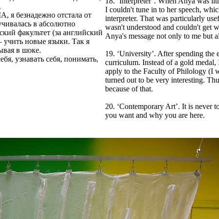
18. ‘Interpreter’. When Anya was littl
.
I couldn't tune in to her speech, whic
А, я безнадежно отстала от
interpreter. That was particularly use
учивалась в абсолютно
wasn't understood and couldn't get wh
ский факультет (за английский
Anya's message not only to me but als
– учить новые языки. Так я
ывая в шоке.
19. ‘University’. After spending the
бя, узнавать себя, понимать,
curriculum. Instead of a gold medal, 
apply to the Faculty of Philology (I
turned out to be very interesting. T
because of that.
20. ‘Contemporary Art’. It is never t
you want and why you are here.