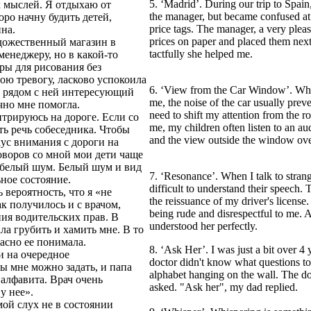
5. ‘Madrid’. During our trip to Spain
х мыслей. Я отдыхаю от
the manager, but became confused at 
ро начну будить детей,
price tags. The manager, a very ple
ина.
prices on paper and placed them next
дожественный магазин в
tactfully she helped me.
менеджеру, но в какой-то
ары для рисования без
ою тревогу, ласково успокоила
6. ‘View from the Car Window’. When 
ть рядом с ней интересующий
me, the noise of the car usually prev
чно мне помогла.
need to shift my attention from the roa
нтрируюсь на дороге. Если со
me, my children often listen to an a
ь речь собеседника. Чтобы
and the view outside the window ove
ус внимания с дороги на
говоров со мной мои дети чаще
 белый шум. Белый шум и вид
7. ‘Resonance’. When I talk to strange
ное состояние.
difficult to understand their speech
 вероятность, что я «не
the reissuance of my driver's license.
ак получилось и с врачом,
being rude and disrespectful to me. A
ия водительских прав. В
understood her perfectly.
ла грубить и хамить мне. В то
расно ее понимала.
8. ‘Ask Her’. I was just a bit over
и на очередное
doctor didn't know what questions to
сы мне можно задать, и папа
alphabet hanging on the wall. The do
 алфавита. Врач очень
asked. "Ask her", my dad replied.
у нее».
мой слух не в состоянии