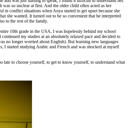
e and was just starting to speak, I found it difficult to understand her.
h was so unclear at first. And the older child often acted as her
ful in conflict situations when Anya started to get upset because she
at she wanted. It turned out to be so convenient that he interpreted
o to the rest of the family.
 entire 10th grade in the USA, I was hopelessly behind my school
I continued my studies at an absolutely relaxed pace and decided to
 was no longer worried about English). But learning new languages
hus, I started studying Arabic and French and was shocked at myself
oo late to choose yourself, to get to know yourself, to understand what