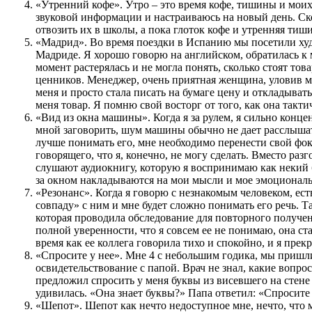
«Утренний кофе». Утро – это время кофе, тишины и мои
звуковой информации и настраиваюсь на новый день. Ско
отвозить их в школы, а пока глоток кофе и утренняя тиш
«Мадрид». Во время поездки в Испанию мы посетили ху
Мадриде. Я хорошо говорю на английском, обратилась к 
момент растерялась и не могла понять, сколько стоят тов
ценников. Менеджер, очень приятная женщина, уловив м
меня и просто стала писать на бумаге цену и откладыва
меня товар. Я помню свой восторг от того, как она такти
«Вид из окна машины». Когда я за рулем, я сильно конце
мной заговорить, шум машины обычно не дает расслышат
лучше понимать его, мне необходимо перенести свой фок
говорящего, что я, конечно, не могу сделать. Вместо раз
слушают аудиокнигу, которую я воспринимаю как некий
за окном накладываются на мои мысли и мое эмоциональ
«Резонанс». Когда я говорю с незнакомым человеком, есть
совпаду» с ним и мне будет сложно понимать его речь. Т
которая проводила обследование для повторного получен
полной уверенности, что я совсем ее не понимаю, она ста
время как ее коллега говорила тихо и спокойно, и я прек
«Спросите у нее». Мне 4 с небольшим годика, мы пришл
освидетельствование с папой. Врач не знал, какие вопро
предложил спросить у меня буквы из висевшего на стене
удивилась. «Она знает буквы?» Папа ответил: «Спросите 
«Шепот». Шепот как нечто недоступное мне, нечто, что 