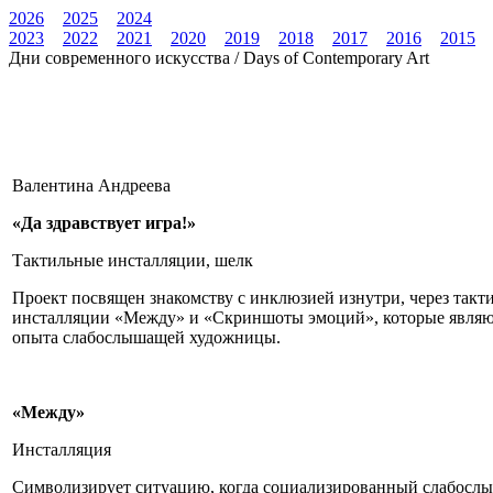
2026
2025
2024
2023
2022
2021
2020
2019
2018
2017
2016
2015
Дни современного искусства / Days of Contemporary Art
Валентина Андреева
«Да здравствует игра!»
Тактильные инсталляции, шелк
Проект посвящен знакомству с инклюзией изнутри, через такт
инсталляции «Между» и «Скриншоты эмоций», которые являю
опыта слабослышащей художницы.
«Между»
Инсталляция
Символизирует ситуацию, когда социализированный слабослы