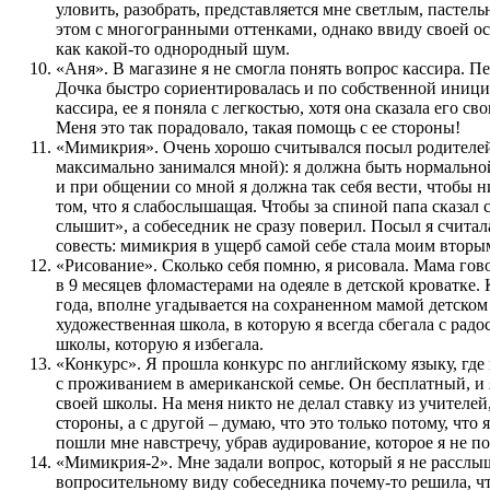
уловить, разобрать, представляется мне светлым, пастел
этом с многогранными оттенками, однако ввиду своей о
как какой-то однородный шум.
«Аня». В магазине я не смогла понять вопрос кассира. Пе
Дочка быстро сориентировалась и по собственной иници
кассира, ее я поняла с легкостью, хотя она сказала его 
Меня это так порадовало, такая помощь с ее стороны!
«Мимикрия». Очень хорошо считывался посыл родителей
максимально занимался мной): я должна быть нормальной.
и при общении со мной я должна так себя вести, чтобы н
том, что я слабослышащая. Чтобы за спиной папа сказал 
слышит», а собеседник не сразу поверил. Посыл я считал
совесть: мимикрия в ущерб самой себе стала моим вторы
«Рисование». Сколько себя помню, я рисовала. Мама гов
в 9 месяцев фломастерами на одеяле в детской кроватке.
года, вполне угадывается на сохраненном мамой детском
художественная школа, в которую я всегда сбегала с рад
школы, которую я избегала.
«Конкурс». Я прошла конкурс по английскому языку, где
с проживанием в американской семье. Он бесплатный, и 
своей школы. На меня никто не делал ставку из учителей,
стороны, а с другой – думаю, что это только потому, что
пошли мне навстречу, убрав аудирование, которое я не п
«Мимикрия-2». Мне задали вопрос, который я не расслы
вопросительному виду собеседника почему-то решила, что