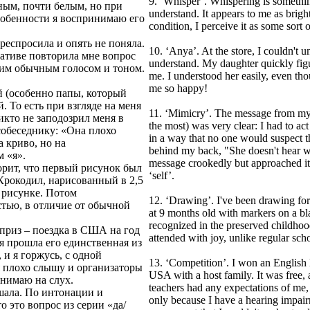
9. ‘Whisper’. Whispering is somethin
ьным, почти белым, но при
understand. It appears to me as brigh
собенности я воспринимаю его
condition, I perceive it as some sort 
респросила и опять не поняла.
10. ‘Anya’. At the store, I couldn't un
ативе повторила мне вопрос
understand. My daughter quickly figur
своим обычным голосом и тоном.
me. I understood her easily, even tho
me so happy!
 (особенно папы, который
 То есть при взгляде на меня
11. ‘Mimicry’. The message from my
икто не заподозрил меня в
the most) was very clear: I had to a
собеседнику: «Она плохо
in a way that no one would suspect 
а криво, но на
behind my back, "She doesn't hear wel
м «я».
message crookedly but approached it
орит, что первый рисунок был
‘self’.
 Крокодил, нарисованный в 2,5
 рисунке. Потом
12. ‘Drawing’. I've been drawing fo
остью, в отличие от обычной
at 9 months old with markers on a bla
recognized in the preserved childho
 приз – поездка в США на год
attended with joy, unlike regular sch
я прошла его единственная из
 и я горжусь, с одной
13. ‘Competition’. I won an English 
 я плохо слышу и организаторы
USA with a host family. It was free,
онимаю на слух.
teachers had any expectations of me, 
шала. По интонации и
only because I have a hearing impai
 это вопрос из серии «да/