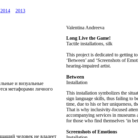
2014
2013
Valentina Andreeva
Long Live the Game!
Tactile installations, silk
This project is dedicated to getting t
‘Between’ and ‘Screenshots of Emoti
hearing-impaired artist.
Between
Installation
ильные и визуальные
тся метафорами личного
This installation symbolizes the situ
sign language skills, thus failing to
time, due to his or her uniqueness, th
That is why inclusivity-focused attem
accompanying services in museums and
for those who find themselves ‘in bet
Screenshots of Emotions
шащий человек не владеет
Installation