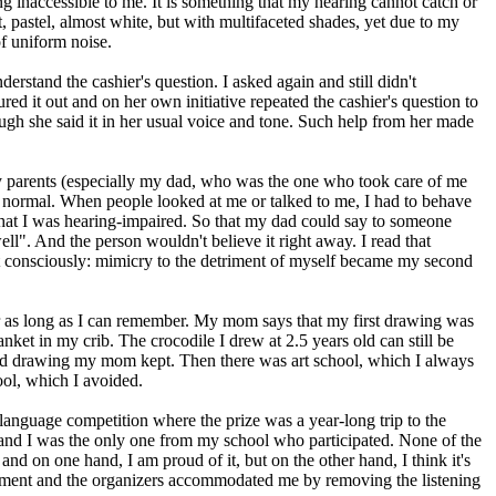
g inaccessible to me. It is something that my hearing cannot catch or
t, pastel, almost white, but with multifaceted shades, yet due to my
of uniform noise.
derstand the cashier's question. I asked again and still didn't
ed it out and on her own initiative repeated the cashier's question to
ugh she said it in her usual voice and tone. Such help from her made
 parents (especially my dad, who was the one who took care of me
ct normal. When people looked at me or talked to me, I had to behave
that I was hearing-impaired. So that my dad could say to someone
l". And the person wouldn't believe it right away. I read that
 consciously: mimicry to the detriment of myself became my second
r as long as I can remember. My mom says that my first drawing was
nket in my crib. The crocodile I drew at 2.5 years old can still be
od drawing my mom kept. Then there was art school, which I always
ool, which I avoided.
language competition where the prize was a year-long trip to the
 and I was the only one from my school who participated. None of the
and on one hand, I am proud of it, but on the other hand, I think it's
rment and the organizers accommodated me by removing the listening