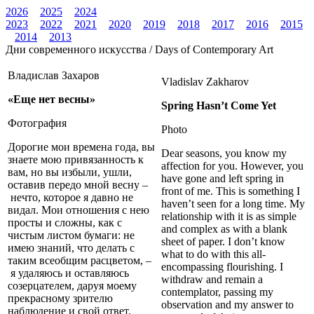
2026
2025
2024
2023
2022
2021
2020
2019
2018
2017
2016
2015
2014
2013
Дни современного искусства / Days of Contemporary Art
Владислав Захаров
Vladislav Zakharov
«Еще нет весны»
Spring Hasn’t Come Yet
Фотография
Photo
Дорогие мои времена года, вы
Dear seasons, you know my
знаете мою привязанность к
affection for you. However, you
вам, но вы избыли, ушли,
have gone and left spring in
оставив передо мной весну –
front of me. This is something I
нечто, которое я давно не
haven’t seen for a long time. My
видал. Мои отношения с нею
relationship with it is as simple
просты и сложны, как с
and complex as with a blank
чистым листом бумаги: не
sheet of paper. I don’t know
имею знаний, что делать с
what to do with this all-
таким всеобщим расцветом, –
encompassing flourishing. I
я удаляюсь и оставляюсь
withdraw and remain a
созерцателем, даруя моему
contemplator, passing my
прекрасному зрителю
observation and my answer to
наблюдение и свой ответ.