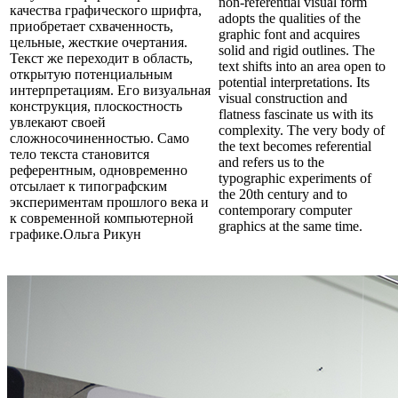
non-referential visual form
качества графического шрифта,
adopts the qualities of the
приобретает схваченность,
graphic font and acquires
цельные, жесткие очертания.
solid and rigid outlines. The
Текст же переходит в область,
text shifts into an area open to
открытую потенциальным
potential interpretations. Its
интерпретациям. Его визуальная
visual construction and
конструкция, плоскостность
flatness fascinate us with its
увлекают своей
complexity. The very body of
сложносочиненностью. Само
the text becomes referential
тело текста становится
and refers us to the
референтным, одновременно
typographic experiments of
отсылает к типографским
the 20th century and to
экспериментам прошлого века и
contemporary computer
к современной компьютерной
graphics at the same time.⁠
графике.Ольга Рикун