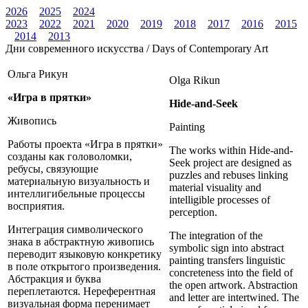
2026
2025
2024
2023
2022
2021
2020
2019
2018
2017
2016
2015
2014
2013
Дни современного искусства / Days of Contemporary Art
Ольга Рикун
Olga Rikun
«Игра в прятки»
Hide-and-Seek
Живопись
Painting
Работы проекта «Игра в прятки»
The works within Hide-and-
созданы как головоломки,
Seek project are designed as
ребусы, связующие
puzzles and rebuses linking
материальную визуальность и
material visuality and
интеллигибельные процессы
intelligible processes of
восприятия.
perception.
Интеграция символического
The integration of the
знака в абстрактную живопись
symbolic sign into abstract
переводит языковую конкретику
painting transfers linguistic
в поле открытого произведения.
concreteness into the field of
Абстракция и буква
the open artwork. Abstraction
переплетаются. Нереферентная
and letter are intertwined. The
визуальная форма перенимает