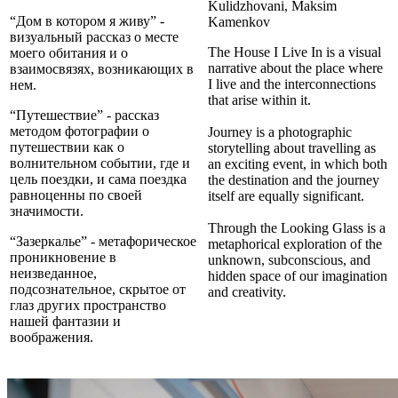
Kulidzhovani, Maksim
“Дом в котором я живу” -
Kamenkov
визуальный рассказ о месте
The House I Live In is a visual
моего обитания и о
narrative about the place where
взаимосвязях, возникающих в
I live and the interconnections
нем.
that arise within it.
“Путешествие” - рассказ
методом фотографии о
Journey is a photographic
путешествии как о
storytelling about travelling as
волнительном событии, где и
an exciting event, in which both
цель поездки, и сама поездка
the destination and the journey
равноценны по своей
itself are equally significant.
значимости.
Through the Looking Glass is a
“Зазеркалье” - метафорическое
metaphorical exploration of the
проникновение в
unknown, subconscious, and
неизведанное,
hidden space of our imagination
подсознательное, скрытое от
and creativity.⁠
глаз других пространство
нашей фантазии и
воображения.