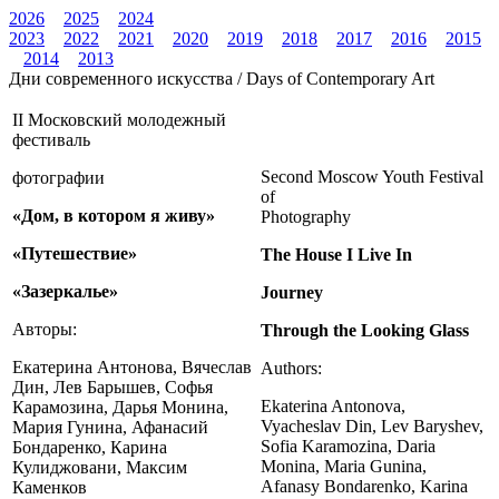
2026
2025
2024
2023
2022
2021
2020
2019
2018
2017
2016
2015
2014
2013
Дни современного искусства / Days of Contemporary Art
II Московский молодежный
фестиваль
Second Moscow Youth Festival
фотографии
of
«Дом, в котором я живу»
Photography
«Путешествие»
The House I Live In
«Зазеркалье»
Journey
Авторы:
Through the Looking Glass
Екатерина Антонова, Вячеслав
Authors:
Дин, Лев Барышев, Софья
Ekaterina Antonova,
Карамозина, Дарья Монина,
Vyacheslav Din, Lev Baryshev,
Мария Гунина, Афанасий
Sofia Karamozina, Daria
Бондаренко, Карина
Monina, Maria Gunina,
Кулиджовани, Максим
Afanasy Bondarenko, Karina
Каменков