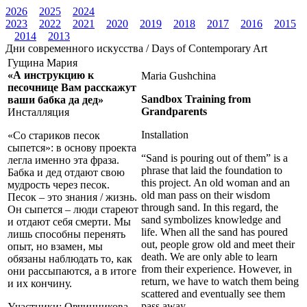
2026
2025
2024
2023
2022
2021
2020
2019
2018
2017
2016
2015
2014
2013
Дни современного искусства / Days of Contemporary Art
Гущина Мария
«А инструкцию к
Maria Gushchina
песочнице Вам расскажут
Sandbox Training from
ваши бабка да дед»
Grandparents
Инсталляция
Installation
«Со стариков песок
сыпется»: в основу проекта
“Sand is pouring out of them” is a
легла именно эта фраза.
phrase that laid the foundation to
Бабка и дед отдают свою
this project. An old woman and an
мудрость через песок.
old man pass on their wisdom
Песок – это знания / жизнь.
through sand. In this regard, the
Он сыпется – люди стареют
sand symbolizes knowledge and
и отдают себя смерти. Мы
life. When all the sand has poured
лишь способны перенять
out, people grow old and meet their
опыт, но взамен, мы
death. We are only able to learn
обязаны наблюдать то, как
from their experience. However, in
они рассыпаются, а в итоге
return, we have to watch them being
и их кончину.
scattered and eventually see them
pass away.
Участники: Овчинникова