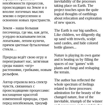
inevitability of the processes
неизбежности процессов,
taking place on Earth. The
происходящих на Земле и о
project touches upon the quite
вполне логичных мыслях
logical thoughts of earthlings
землян о переселении и
about relocation and exploration
освоении новых пространств.
of new spaces.
Земля – наша большая
The Earth is our big sandbox.
песочница, где мы, как дети,
Like children, we diligently dig
усердно вскапываем песок
up sand with trowels, sculpt
лопатками, лепим куличи,
sand castles, and hide colored
прячем цветные бутылочные
bottle glasses...
стекла…
Nature is playing its own game
Природа ведёт свою игру и
and is beating us by filling the
переигрывает нас, затягивая
spaces of our ‘games’ with
среды наших «игр»
plants and fungi and reshaping
растениями, грибками, новым
the terrain.
рельефом.
The author has reflected the
Автор отразила весь спектр
whole spectrum of feelings
чувств, связанных с
related to these processes:
происходящими процессами:
admiration for the beauty of the
восхищение красотой
changed nature, fear of the
измененной природы, страх
inevitable, triumph of the winner
перед неизбежным, триумф