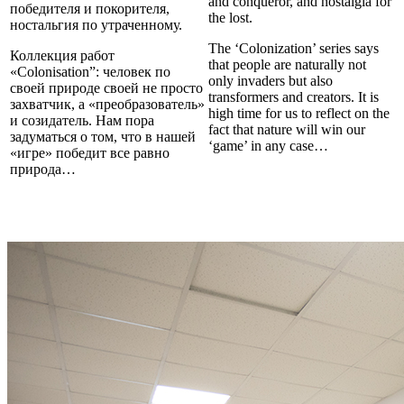
and conqueror, and nostalgia for
победителя и покорителя,
the lost.
ностальгия по утраченному.
The ‘Colonization’ series says
Коллекция работ
that people are naturally not
«Colonisation”: человек по
only invaders but also
своей природе своей не просто
transformers and creators. It is
захватчик, а «преобразователь»
high time for us to reflect on the
и созидатель. Нам пора
fact that nature will win our
задуматься о том, что в нашей
‘game’ in any case…
«игре» победит все равно
природа…