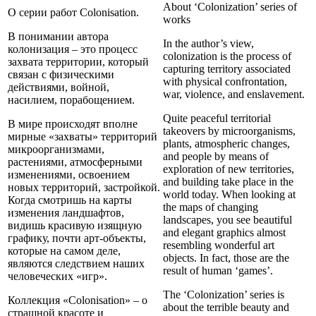
About ‘Colonization’ series of
О серии работ Colonisation.
works
В понимании автора
In the author’s view,
колонизация – это процесс
colonization is the process of
захвата территории, который
capturing territory associated
связан с физическими
with physical confrontation,
действиями, войной,
war, violence, and enslavement.
насилием, порабощением.
Quite peaceful territorial
В мире происходят вполне
takeovers by microorganisms,
мирные «захваты» территорий
plants, atmospheric changes,
микроорганизмами,
and people by means of
растениями, атмосферными
exploration of new territories,
изменениями, освоением
and building take place in the
новых территорий, застройкой.
world today. When looking at
Когда смотришь на карты
the maps of changing
изменения ландшафтов,
landscapes, you see beautiful
видишь красивую изящную
and elegant graphics almost
графику, почти арт-объекты,
resembling wonderful art
которые на самом деле,
objects. In fact, those are the
являются следствием наших
result of human ‘games’.
человеческих «игр».
The ‘Colonization’ series is
Коллекция «Colonisation» – о
about the terrible beauty and
страшной красоте и