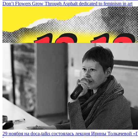
Don’t Flowers Grow Through Asphalt dedicated to feminism in art
13 декабря на DOCA-talk состоится встреча с художницей Сашей
29 ноября на doca-talks состоялась лекция Ирины Толкачевой «П