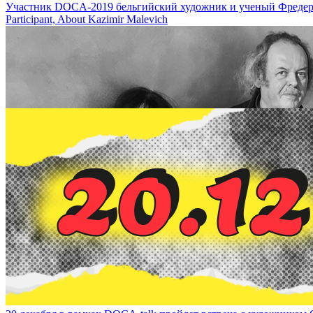
Участник DOCA-2019 бельгийский художник и ученый Фредерик де
Participant, About Kazimir Malevich
Казимир Малевич - художник, определивший будущее / Kazimir Male