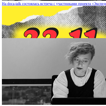
На doca-talk состоялась встреча с участниками проекта «Экспедиция»
22 ноября в рамках DOCA-talk состоится лекция художника Юрия Ша
Summary of Modern Artistic Practices’ Within DOCA-talk on Novem