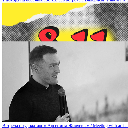
8 ноября в рамках DOCA-talk состоится лекция-встреча с художн
Встреча с художником Арсением Жиляевым / Meeting with artist 