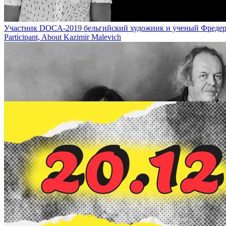
Участник DOCA-2019 бельгийский художник и ученый Фредерик де
Participant, About Kazimir Malevich
Казимир Малевич - художник, определивший будущее / Kazimir Male