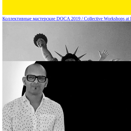
Коллективные мастерские DOCA 2019 / Collective Workshops a
“Все говорят о нем, а он молчит: художники Валера и Наташа Чер
Natasha Cherkashin About Kazimir Malevich