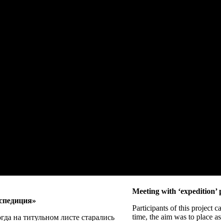
Meeting with ‘expedition’ 
кспедиция»
Participants of this project ca
time, the aim was to place as
гда на титульном листе старались