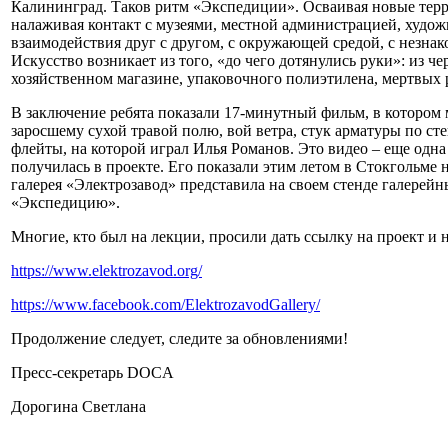
Калининград. Таков ритм «Экспедиции». Осваивая новые терр
налаживая контакт с музеями, местной администрацией, худо
взаимодействия друг с другом, с окружающей средой, с незна
Искусство возникает из того, «до чего дотянулись руки»: из 
хозяйственном магазине, упаковочного полиэтилена, мертвых 
В заключение ребята показали 17-минутный фильм, в котором
заросшему сухой травой полю, вой ветра, стук арматуры по ст
флейты, на которой играл Илья Романов. Это видео – еще одна
получилась в проекте. Его показали этим летом в Стокгольме на 
галерея «Электрозавод» представила на своем стенде галерейн
«Экспедицию».
Многие, кто был на лекции, просили дать ссылку на проект и н
https://www.elektrozavod.org/
https://www.facebook.com/ElektrozavodGallery/
Продолжение следует, следите за обновлениями!
Пресс-секретарь DOCA
Дорогина Светлана