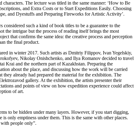
d characters. The lecture was titled in the same manner: ‘How to Be
bscriptions, and Extra Costs or to Start Expeditions Easily. Choosing
e, and Dyestuffs and Preparing Fireworks for Artistic Activity’.
s considered such a kind of book titles to be a guarantee to the
ot the intrigue but the process of reading itself brings the most
roject that confirms the same idea: the creative process and perception
han the final product.
ared in winter 2017. Such artists as Dmitriy Filippov, Ivan Yegelskiy,
rokofyev, Nikolay Onishchenko, and Ilya Romanov decided to travel
ltai Krai and the northern part of Kazakhstan. Preparing the
mation about the place, and discussing how the work will be carried
hat they already had prepared the material for the exhibition. The
lektrozavod gallery. At the exhibition, the artists presenter their
tations and points of view on how expedition experience could affect
eption of art.
ems to be hidden under many layers. However, if you start digging,
re is only emptiness under them. This is the same with other places.
 with people only”.