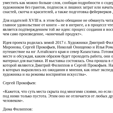
уместить как можно больше слов, сообщая подробности о соде
художником без грантов, подписок и лишних затрат или начать
снастей, скотча и красителей, а также подготовка фейерверков
Для издателей XVIII в. в этом было обещание не обмануть чита
главное удовольствие от книги – не в интриге, а в процессе ч
является подтверждением той же идеи: процесс создания и вос
чем само произведение, «конечный продукт».
Идея проекта родилась зимой 2017 г. Художники Дмитрий Фил
Миронова, Сергей Прокофьев, Николай Онищенко и Илья Рома
путешествие на юг Алтайского края и север Казахстана. Гото
месте и обсуждая, каким образом будет проходить работа, они о
материал для выставки. И выставка состоялась. Она прошла в 
которой являются Дмитрий Филиппов и Сергей Прокофьев. На
в которых выразились их ожидания и мнения, как опыт экспе
художника и на режимы восприятия искусства».
Сергей Прокофьев:
«Кажется, что суть места скрыта под многими слоями, но если н
под ними только пустота. Этим оно не отличается от любых др
человеком».
Дима Филиппов: