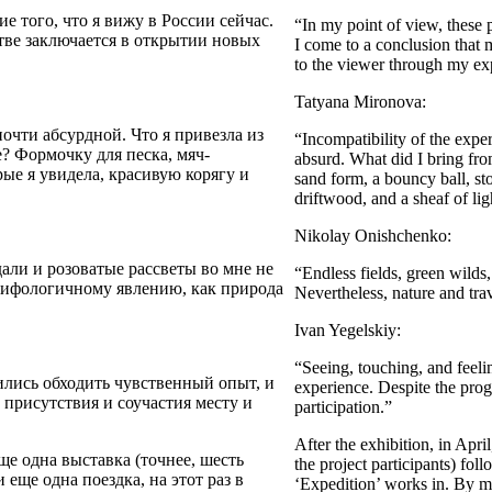
е того, что я вижу в России сейчас.
“In my point of view, these 
тве заключается в открытии новых
I come to a conclusion that 
to the viewer through my ex
Tatyana Mironova:
очти абсурдной. Что я привезла из
“Incompatibility of the expe
е? Формочку для песка, мяч-
absurd. What did I bring from
рые я увидела, красивую корягу и
sand form, a bouncy ball, sto
driftwood, and a sheaf of lig
Nikolay Onishchenko:
ли и розоватые рассветы во мне не
“Endless fields, green wilds
мифологичному явлению, как природа
Nevertheless, nature and trav
Ivan Yegelskiy:
“Seeing, touching, and feeli
чились обходить чувственный опыт, и
experience. Despite the progr
 присутствия и соучастия месту и
participation.”
After the exhibition, in Apri
ще одна выставка (точнее, шесть
the project participants) fo
еще одна поездка, на этот раз в
‘Expedition’ works in. By me