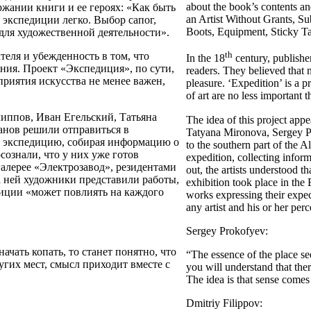
about the book’s contents an
ржании книги и ее героях: «Как быть
an Artist Without Grants, Su
 экспедиции легко. Выбор сапог,
Boots, Equipment, Sticky Tap
 для художественной деятельности».
th
теля и убежденность в том, что
In the 18
century, publisher
тения. Проект «Экспедиция», по сути,
readers. They believed that n
приятия искусства не менее важен,
pleasure. ‘Expedition’ is a p
of art are no less important t
иппов, Иван Егельский, Татьяна
The idea of this project appe
нов решили отправиться в
Tatyana Mironova, Sergey P
вя экспедицию, собирая информацию о
to the southern part of the A
сознали, что у них уже готов
expedition, collecting infor
галерее «Электрозавод», резидентами
out, the artists understood t
 ней художники представили работы,
exhibition took place in the E
диции «может повлиять на каждого
works expressing their expec
any artist and his or her perc
Sergey Prokofyev:
ачать копать, то станет понятно, что
“The essence of the place se
угих мест, смысл приходит вместе с
you will understand that the
The idea is that sense comes
Dmitriy Filippov: