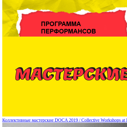
Перформансы на DOCA-2019 / Performances at DOCA 2019
Коллективные мастерские DOCA 2019 / Collective Workshops a