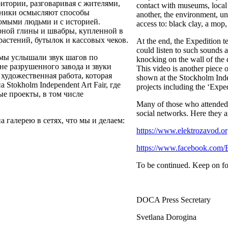
итории, разговаривая с жителями,
contact with museums, local a
жники осмысляют способы
another, the environment, unf
комыми людьми и с историей.
access to: black clay, a mop,
черной глины и швабры, купленной в
растений, бутылок и кассовых чеков.
At the end, the Expedition 
could listen to such sounds a
 мы услышали звук шагов по
knocking on the wall of the 
ене разрушенного завода и звуки
This video is another piece o
 художественная работа, которая
shown at the Stockholm Inde
Stokholm Independent Art Fair, где
projects including the ‘Exped
ые проекты, в том числе
Many of those who attended th
social networks. Here they a
а галерею в сетях, что мы и делаем:
https://www.elektrozavod.or
https://www.facebook.com/E
To be continued. Keep on f
DOCA Press Secretary
Svetlana Dorogina