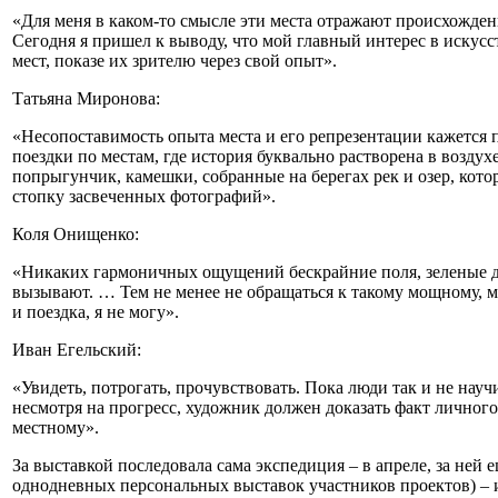
«Для меня в каком-то смысле эти места отражают происхождени
Сегодня я пришел к выводу, что мой главный интерес в искусс
мест, показе их зрителю через свой опыт».
Татьяна Миронова:
«Несопоставимость опыта места и его репрезентации кажется п
поездки по местам, где история буквально растворена в воздух
попрыгунчик, камешки, собранные на берегах рек и озер, кото
стопку засвеченных фотографий».
Коля Онищенко:
«Никаких гармоничных ощущений бескрайние поля, зеленые да
вызывают. … Тем не менее не обращаться к такому мощному, 
и поездка, я не могу».
Иван Егельский:
«Увидеть, потрогать, прочувствовать. Пока люди так и не нау
несмотря на прогресс, художник должен доказать факт личного
местному».
За выставкой последовала сама экспедиция – в апреле, за ней е
однодневных персональных выставок участников проектов) – и 