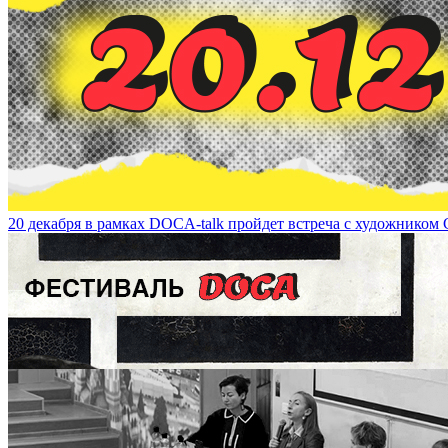
Казимир Малевич - художник, определивший будущее / Kazimir Male
20 декабря в рамках DOCA-talk пройдет встреча с художником С