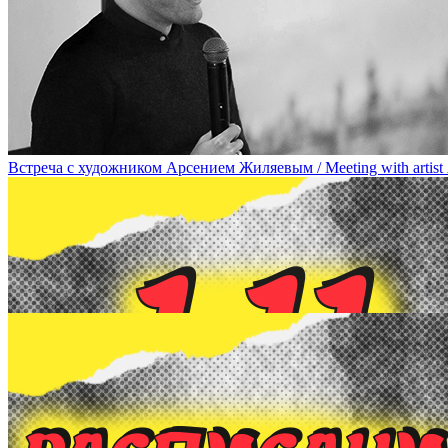
8 ноября в рамках DOCA-talk состоится лекция-встреча с художн
Встреча с художником Арсением Жиляевым / Meeting with artist 