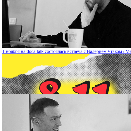
15 ноября в рамках doca-talk состоится лекция-встреча с участ
1 ноября на doca-talk состоялась встреча с Валерием Чтаком / Mee