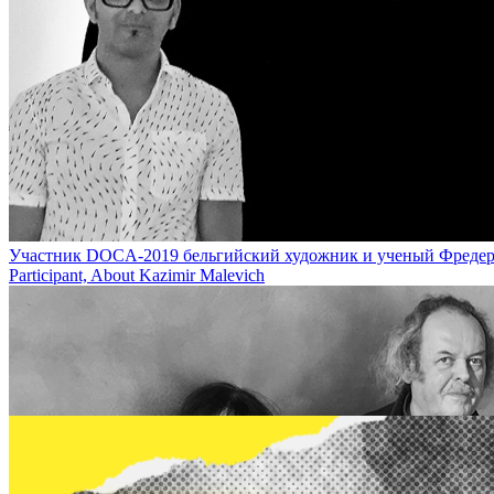
“Все говорят о нем, а он молчит: художники Валера и Наташа Чер
Natasha Cherkashin About Kazimir Malevich
Участник DOCA-2019 бельгийский художник и ученый Фредерик де
Participant, About Kazimir Malevich