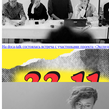
29 ноября – лекция Ирины Толкачевой «Про девочек» / November 29
На doca-talk состоялась встреча с участниками проекта «Экспедиция»