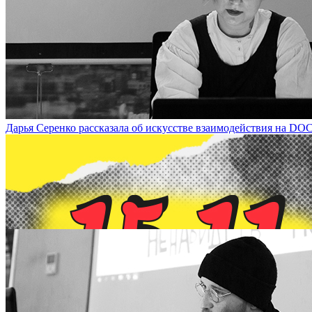
22 ноября в рамках DOCA-talk состоится лекция художника Юрия Ша
Summary of Modern Artistic Practices’ Within DOCA-talk on Novem
Дарья Серенко рассказала об искусстве взаимодействия на DOCA-ta