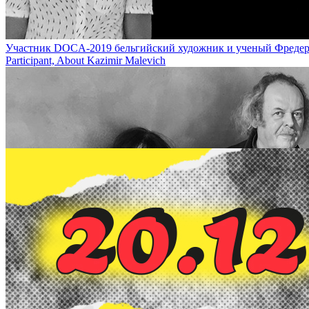
Участник DOCA-2019 бельгийский художник и ученый Фредерик де
Participant, About Kazimir Malevich
Казимир Малевич - художник, определивший будущее / Kazimir Male