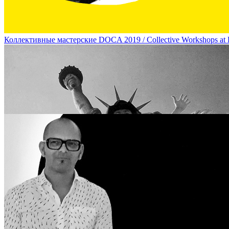
Коллективные мастерские DOCA 2019 / Collective Workshops a
“Все говорят о нем, а он молчит: художники Валера и Наташа Чер
Natasha Cherkashin About Kazimir Malevich