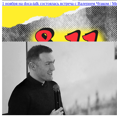
1 ноября на doca-talk состоялась встреча с Валерием Чтаком / Mee
8 ноября в рамках DOCA-talk состоится лекция-встреча с художн