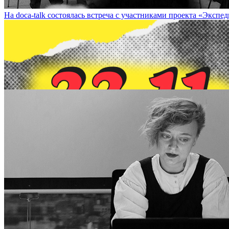
На doca-talk состоялась встреча с участниками проекта «Экспедиция»
22 ноября в рамках DOCA-talk состоится лекция художника Юрия Ша
Summary of Modern Artistic Practices’ Within DOCA-talk on Novem