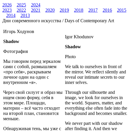
2026
2025
2024
2023
2022
2021
2020
2019
2018
2017
2016
2015
2014
2013
Дни современного искусства / Days of Contemporary Art
Игорь Ходунов
Igor Khodunov
Shadow
Shadow
Фотография
Photo
Мы говорим перед зеркалом
сами с собой, размышляем
We talk to ourselves in front of
«про себя», раскрываем
the mirror. We reflect silently and
личное один на один с
reveal our intimate secrets to our
внутренним «я».
inner selves.
Через свой силуэт и образ мы
Through our silhouette and
ищем свою форму, себя в
image, we look for ourselves in
этом мире. Площади,
the world. Squares, matter, and
материи – всё часто отходит
everything else often fade into the
на второй план, становится
background and becomes smaller.
меньше.
We never part with our shadow
Обнаруживая тень, мы уже с
after finding it. And then we