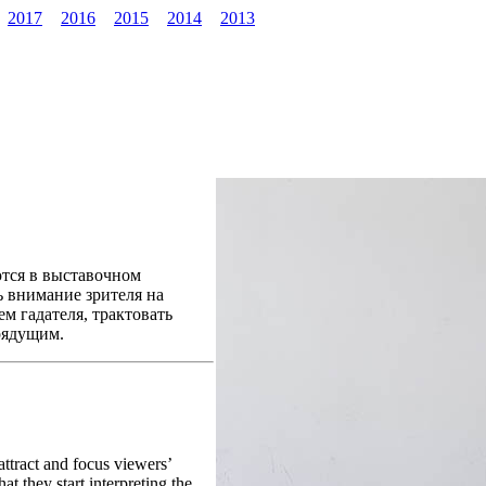
2017
2016
2015
2014
2013
тся в выставочном
ь внимание зрителя на
м гадателя, трактовать
рядущим.
attract and focus viewers’
t they start interpreting the