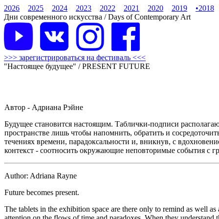
2026
2025
2024
2023
2022
2021
2020
2019
•
2018
Дни современного искусства / Days of Contemporary Art
>>> зарегистрироваться на фестиваль <<<
"Настоящее будущее" / PRESENT FUTURE
Автор - Адриана Рэйне
Будущее становится настоящим. Таблички-подписи располагаю
пространстве лишь чтобы напомнить, обратить и сосредоточит
течениях времени, парадоксальности и, вникнув, с вдохновение
контекст - соотносить окружающие неповторимые события с г
Author: Adriana Rayne
Future becomes present.
The tablets in the exhibition space are there only to remind as well as 
attention on the flows of time and paradoxes. When they understand tha