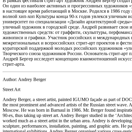
В рамках фестиваля стрит-арт художник Андрей Бергер создал
Он один из наиболее активных и прогрессивных художников «
в настоящее время работающий в Москве. Родился в 1986 году
волной хип-хоп Культуры конца 90-х годов увлекся уличным и
университет по специализации «Дизайн архитектурной среды»,
уличный художник в городской среде. Андрей развивает свои 
художественных средств: от граффити, скульптуры, перфоманс
живописи и графики. Участник российских и международных 
межрегиональных и всероссийских стрит-арт проектов и фести
кураторской поддержкой молодых российских художников «ул
Творческого союза художников России. Основатель стрит-ар
Андрей Бергер исследует концепцию взаимоотношений искусст
стрит-арта.
Author: Andrey Berger
Street Art
Andrey Berger, a street artist, painted IGUMO façade as part of DOC
the most prominent and advanced artists of the Russian street wave. A
Moscow. He was born in Barnaul in 1986. Mr. Berger found inspiration
90-es, thus taking up street art. Andrey Berger studied in the ‘Archit
worked much as a street artist in the urban area. Andrey is developing 
sculpture, performances, installation, painting, and graphic arts. He p
international exhibitions. Andrey Berger organised various cross-region