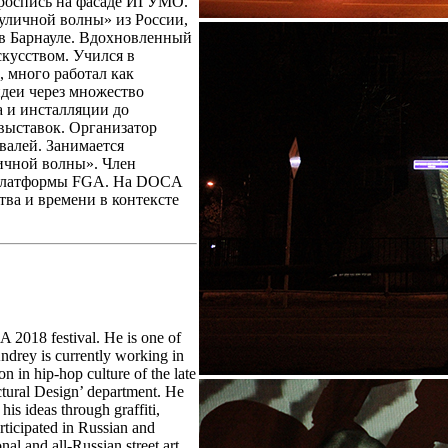
 роспись на фасаде ИГУМО.
уличной волны» из России,
 в Барнауле. Вдохновленный
скусством. Учился в
 много работал как
идеи через множество
а и инсталляции до
выставок. Организатор
валей. Занимается
ичной волны». Член
т платформы FGA. На DOCA
ва и времени в контексте
A 2018 festival. He is one of
ndrey is currently working in
 in hip-hop culture of the late
ectural Design’ department. He
his ideas through graffiti,
articipated in Russian and
al and all-Russian street art