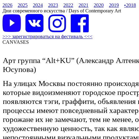
2026
2025
2024
2023
2022
2021
2020
2019
•
2018
Дни современного искусства / Days of Contemporary Art
>>> зарегистрироваться на фестиваль <<<
CANVASES
Арт группа “Alt+KU” (Александр Алтен
Юсупова)
На улицах Москвы постоянно происходя
которые видоизменяют городское простр
появляются тэги, граффити, объявления 
процессы имеют повседневный характер,
горожане их не замечают, тем не менее,
художественную ценность, так как явля
непостоянными визуальными продуктам