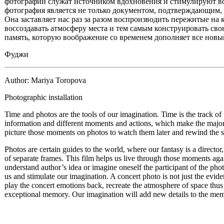
фотографии служат источником вдохновения и стимулируют в
фотография является не только документом, подтверждающим,
Она заставляет нас раз за разом воспроизводить пережитые на 
воссоздавать атмосферу места и тем самым конструировать с
память, которую воображение со временем дополняет все нов
Фуджи
Author: Mariya Toropova
Photographic installation
Time and photos are the tools of our imagination. Time is the track of
information and different moments and actions, which make the major
picture those moments on photos to watch them later and rewind the st
Photos are certain guides to the world, where our fantasy is a director,
of separate frames. This film helps us live through those moments aga
understand author’s idea or imagine oneself the participant of the phot
us and stimulate our imagination. A concert photo is not just the evide
play the concert emotions back, recreate the atmosphere of space thu
exceptional memory. Our imagination will add new details to the mem