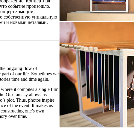
оображение. Концертная
 что событие произошло.
концерте эмоции,
вою собственную уникальную
ыми и новыми деталями.
 the ongoing flow of
 part of our life. Sometimes we
ories time and time again.
 where it compiles a single film
in. Our fantasy allows us
o’s plot. Thus, photos inspire
nce of the event. It makes us
s constructing one’s own
ory over time.