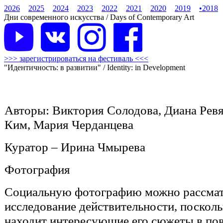
2026
2025
2024
2023
2022
2021
2020
2019
•
2018
Дни современного искусства / Days of Contemporary Art
>>> зарегистрироваться на фестиваль <<<
"Идентичность: в развитии" / Identity: in Development
Авторы: Виктория Солодова, Диана Ревя
Ким, Мария Черданцева
Куратор – Ирина Чмырева
Фотография
Социальную фотографию можно рассмат
исследование действительности, поскол
находит интересующие его сюжеты в по