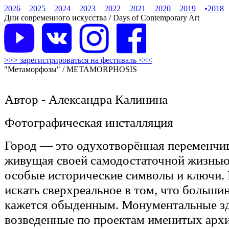
2026
2025
2024
2023
2022
2021
2020
2019
•
2018
Дни современного искусства / Days of Contemporary Art
>>> зарегистрироваться на фестиваль <<<
"Метаморфозы" / METAMORPHOSIS
Автор - Александра Калинина
Фотографическая инсталляция
Город — это одухотворённая переменчив
живущая своей самодостаточной жизнь
особые исторические символы и ключи. 
искать сверхреальное в том, что больши
кажется обыденным. Монументальные зд
возведенные по проектам именитых архи