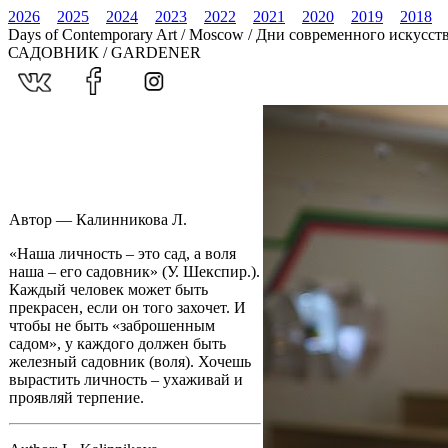
2026
2025
2024
2023
2022
2021
2020
2019
2018
Days of Contemporary Art / Moscow / Дни современного искусст
САДОВНИК / GARDENER
Автор — Калинникова Л.
«Наша личность – это сад, а воля
наша – его садовник» (У. Шекспир.).
Каждый человек может быть
прекрасен, если он того захочет. И
чтобы не быть «заброшенным
садом», у каждого должен быть
железный садовник (воля). Хочешь
вырастить личность – ухаживай и
проявляй терпение.