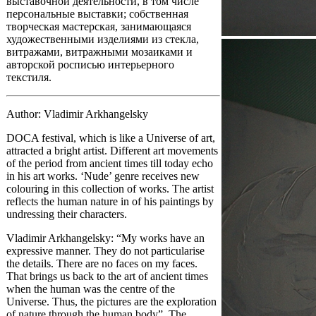
выставочной деятельности, в том числе
персональные выставки; собственная
творческая мастерская, занимающаяся
художественными изделиями из стекла,
витражами, витражными мозаиками и
авторской росписью интерьерного
текстиля.
Author: Vladimir Arkhangelsky
DOCA festival, which is like a Universe of art,
attracted a bright artist. Different art movements
of the period from ancient times till today echo
in his art works. ‘Nude’ genre receives new
colouring in this collection of works. The artist
reflects the human nature in of his paintings by
undressing their characters.
Vladimir Arkhangelsky: “My works have an
expressive manner. They do not particularise
the details. There are no faces on my faces.
That brings us back to the art of ancient times
when the human was the centre of the
Universe. Thus, the pictures are the exploration
of nature through the human body”. The