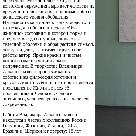
через человеческое тело». Отсутствие
контекста окружения вырывает человека из
времени и пространства, поднимает образ
до высокого уровня обобщения.
Интимность картин не в голых моделях и
их позах, а в обнажении сути. «Это
живопись состояния, в которой форма и
предмет, всегда натурные, лишаются
телесной оболочки и обращаются в символ,
чистую идею», — комментирует свои
работы автор. Яркие краски и чистые
линии создают эмоциональное
напряжение. В творчестве Владимира
Архангельского прослеживается
собственная философия эстетики и
красоты, квинтэссенцией которой является
прославление Жизни во всех её
проявлениях и Человека: человека
античного, человека ренессанса, человека
современного.
Работы Владимира Архангельского
находятся в частных коллекциях России,
Германии, Франции, Италии, США,
Бразилии. Штрихи к портрету: 18 лет