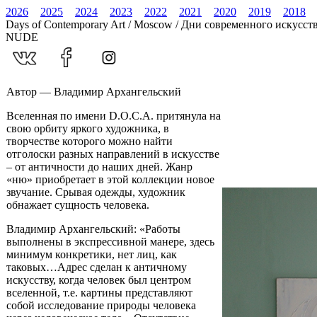
2026
2025
2024
2023
2022
2021
2020
2019
2018
Days of Contemporary Art / Moscow / Дни современного искусст
NUDE
Автор — Владимир Архангельский
Вселенная по имени D.O.C.A. притянула на
свою орбиту яркого художника, в
творчестве которого можно найти
отголоски разных направлений в искусстве
– от античности до наших дней. Жанр
«ню» приобретает в этой коллекции новое
звучание. Срывая одежды, художник
обнажает сущность человека.
Владимир Архангельский: «Работы
выполнены в экспрессивной манере, здесь
минимум конкретики, нет лиц, как
таковых…Адрес сделан к античному
искусству, когда человек был центром
вселенной, т.е. картины представляют
собой исследование природы человека