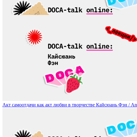
«Это было, а меня не было». Личный опыт как триггер искусства 
Акт самоотдачи как акт любви в творчестве Кайсюань Фэн / An Act