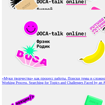
«Это было, а меня не было». Личный опыт как триггер искусства 
«Муки творчества» как процесс работы. Поиски темы и сложност
Working Process. Searching for Topics and Challenges Faced by an A