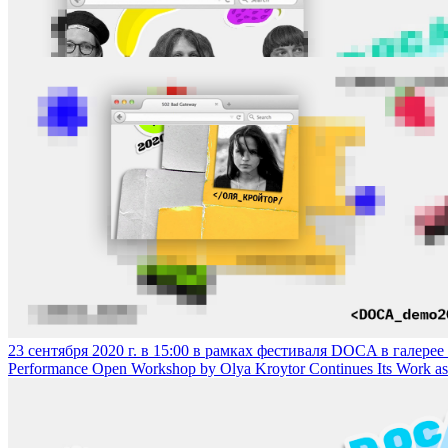
Интенсив «Игра в звуки» от группы художников «Варенъйе органи
23 сентября 2020 г. в 15:00 в рамках фестиваля DOCA в галер
Performance Open Workshop by Olya Kroytor Continues Its Work as 