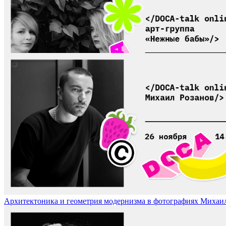
Свободное дыхание художника в изоляции. Арт-группа «Нежные ба
Архитектоника и геометрия модернизма в фотографиях Михаила Ро