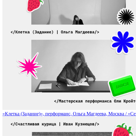
«Платье из травы», перформанс, Настя Ковалёва, Москва / Grass 
«Клетка (Задание)», перформанс, Ольга Магдеева, Москва / «Cel