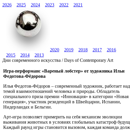
2026
2025
2024
2023
2022
2021
2020
2019
2018
2017
2016
2015
2014
2013
Дни современного искусства / Days of Contemporary Art
Игра-перформанс «Вареный лобстер» от художника Ильи
Федотова-Фёдорова
Илья Федотов-Фёдоров – современный художник, работает над
темой взаимоотношений человека и природы. Обладатель
специального приза премии «Инновация» в категории «Новая
генерация», участник резиденций в Швейцарии, Испании,
Нидерландах и Бельгии.
Арт-игра позволяет примерить на себя механизм эволюции
выживания животных в условиях глобальных катастроф будущ
Каждый раунд игры становится вызовом, каждая команда дол