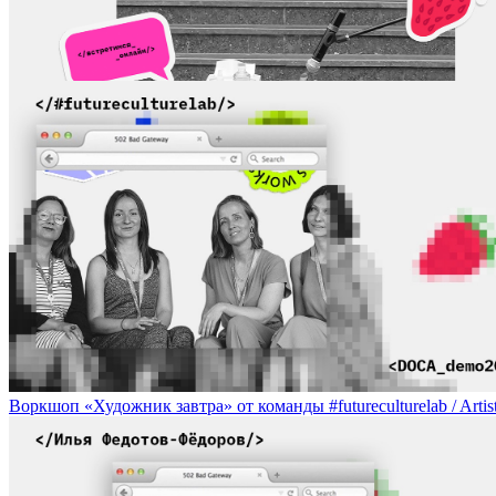
«Счастливая курица», перформанс, Иван Кузнецов, Москва / «Ha
Воркшоп «Художник завтра» от команды #futureculturelab / Artist 