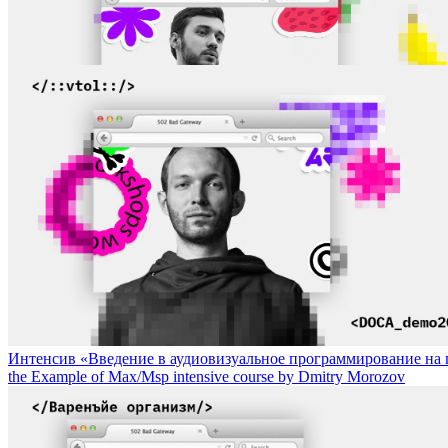
Игра-перформанс «Вареный лобстер» от художника Ильи Федотов
Интенсив «Введение в аудиовизуальное программирование на пр
the Example of Max/Msp intensive course by Dmitry Morozov