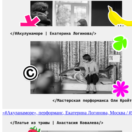
«Сеансы связи», перформанс, Адриана Рэйне, Москва / Communica
«#Акуланаморе», перформанс, Екатерина Логинова, Москва / #Sh