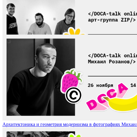
Постгуманисты от искусства, арт-группа ZIP / ZIP Art Group, Pos
Архитектоника и геометрия модернизма в фотографиях Михаила Ро