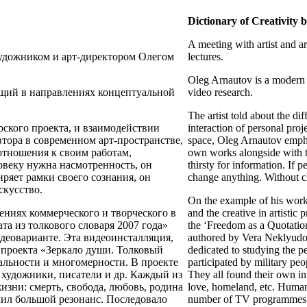
Dictionary of Creativity
A meeting with artist and 
художником и арт-директором Олегом
lectures.
Oleg Arnautov is a modern R
щий в направлениях концептуальной
video research.
The artist told about the dif
рского проекта, и взаимодействии
interaction of personal proj
втора в современном арт-пространстве,
space, Oleg Arnautov emphas
отношения к своим работам,
own works alongside with th
овеку нужна насмотренность, он
thirsty for information. If 
ряет рамки своего сознания, он
change anything. Without c
искусство.
On the example of his works
ениях коммерческого и творческого в
and the creative in artistic 
та из толкового словаря 2007 года»
the ‘Freedom as a Quotation
идеоварианте. Эта видеоинсталляция,
authored by Vera Neklyudova
ю проекта «Зеркало души. Толковый
dedicated to studying the pe
альности и многомерности. В проекте
participated by military peop
 художники, писатели и др. Каждый из
They all found their own int
зни: смерть, свобода, любовь, родина
love, homeland, etc. Human 
чил большой резонанс. Последовало
number of TV programmes us