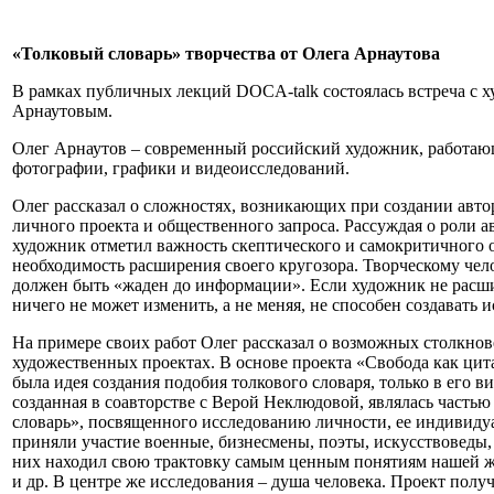
«Толковый словарь» творчества от Олега Арнаутова
В рамках публичных лекций DOCA-talk состоялась встреча с 
Арнаутовым.
Олег Арнаутов – современный российский художник, работаю
фотографии, графики и видеоисследований.
Олег рассказал о сложностях, возникающих при создании авто
личного проекта и общественного запроса. Рассуждая о роли а
художник отметил важность скептического и самокритичного 
необходимость расширения своего кругозора. Творческому чел
должен быть «жаден до информации». Если художник не расши
ничего не может изменить, а не меняя, не способен создавать 
На примере своих работ Олег рассказал о возможных столкнов
художественных проектах. В основе проекта «Свобода как цита
была идея создания подобия толкового словаря, только в его в
созданная в соавторстве с Верой Неклюдовой, являлась часть
словарь», посвященного исследованию личности, ее индивиду
приняли участие военные, бизнесмены, поэты, искусствоведы,
них находил свою трактовку самым ценным понятиям нашей жи
и др. В центре же исследования – душа человека. Проект полу