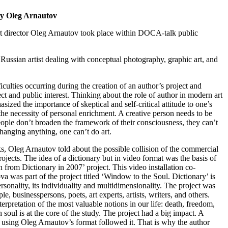
 by Oleg Arnautov
art director Oleg Arnautov took place within DOCA-talk public
ussian artist dealing with conceptual photography, graphic art, and
ficulties occurring during the creation of an author’s project and
ect and public interest. Thinking about the role of author in modern art
ized the importance of skeptical and self-critical attitude to one’s
e necessity of personal enrichment. A creative person needs to be
people don’t broaden the framework of their consciousness, they can’t
hanging anything, one can’t do art.
, Oleg Arnautov told about the possible collision of the commercial
projects. The idea of a dictionary but in video format was the basis of
 from Dictionary in 2007’ project. This video installation co-
 was part of the project titled ‘Window to the Soul. Dictionary’ is
rsonality, its individuality and multidimensionality. The project was
le, businesspersons, poets, art experts, artists, writers, and others.
erpretation of the most valuable notions in our life: death, freedom,
soul is at the core of the study. The project had a big impact. A
ing Oleg Arnautov’s format followed it. That is why the author