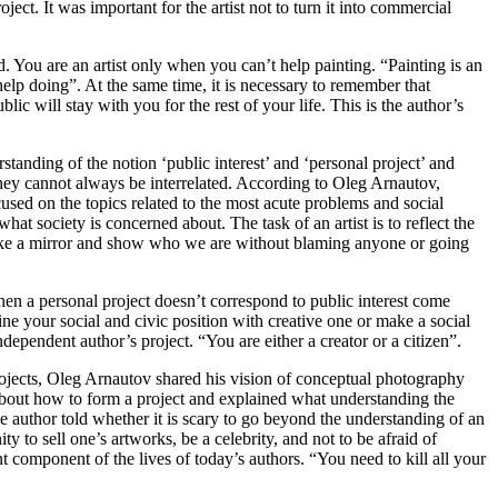
ject. It was important for the artist not to turn it into commercial
d. You are an artist only when you can’t help painting. “Painting is an
 help doing”. At the same time, it is necessary to remember that
lic will stay with you for the rest of your life. This is the author’s
rstanding of the notion ‘public interest’ and ‘personal project’ and
hey cannot always be interrelated. According to Oleg Arnautov,
ocused on the topics related to the most acute problems and social
hat society is concerned about. The task of an artist is to reflect the
like a mirror and show who we are without blaming anyone or going
en a personal project doesn’t correspond to public interest come
bine your social and civic position with creative one or make a social
dependent author’s project. “You are either a creator or a citizen”.
ojects, Oleg Arnautov shared his vision of conceptual photography
 about how to form a project and explained what understanding the
he author told whether it is scary to go beyond the understanding of an
ity to sell one’s artworks, be a celebrity, and not to be afraid of
nt component of the lives of today’s authors. “You need to kill all your