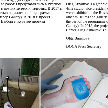
Его работы представлялись в Русском
Oleg Arnautov is a graphic 
в других музеях и галереях. В 2017 г.
4che studio, vice president 
астью параллельной программы
were exhibited in the Rus
op Gallery). В 2018 г. проект
other museums and gallerie
 Выборге. Куратор проекта
the part of the programme
Gallery). In 2018, the pro
Center. Oleg Arnautov is al
Olga Baranova
DOCA Press Secretary