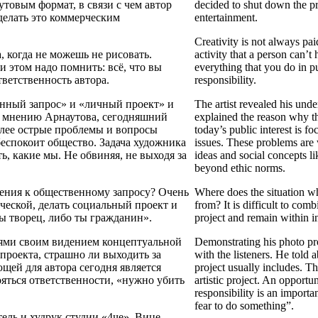
товым формат, в связи с чем автор
decided to shut down the pro
делать это коммерческим
entertainment.
Creativity is not always pai
, когда не можешь не рисовать.
activity that a person can’t
и этом надо помнить: всё, что вы
everything that you do in pub
ответственность автора.
responsibility.
нный запрос» и «личный проект» и
The artist revealed his unde
По мнению Арнаутова, сегодняшний
explained the reason why t
лее острые проблемы и вопросы
today’s public interest is f
беспокоит общество. Задача художника
issues. These problems are w
ь, какие мы. Не обвиняя, не выходя за
ideas and social concepts 
beyond ethic norms.
шения к общественному запросу? Очень
Where does the situation wh
еской, делать социальный проект и
from? It is difficult to com
ты творец, либо ты гражданин».
project and remain within in
лями своим видением концептуальной
Demonstrating his photo pr
проекта, страшно ли выходить за
with the listeners. He told
щей для автора сегодня является
project usually includes. T
ояться ответственности, «нужно убить
artistic project. An opportun
responsibility is an importa
fear to do something”.
ель и худрук студии «4че». Вице-