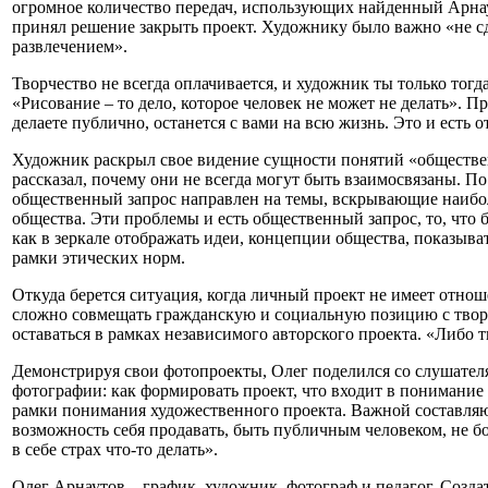
огромное количество передач, использующих найденный Арнау
принял решение закрыть проект. Художнику было важно «не с
развлечением».
Творчество не всегда оплачивается, и художник ты только тогда
«Рисование – то дело, которое человек не может не делать». Пр
делаете публично, останется с вами на всю жизнь. Это и есть 
Художник раскрыл свое видение сущности понятий «обществе
рассказал, почему они не всегда могут быть взаимосвязаны. 
общественный запрос направлен на темы, вскрывающие наибо
общества. Эти проблемы и есть общественный запрос, то, что 
как в зеркале отображать идеи, концепции общества, показыват
рамки этических норм.
Откуда берется ситуация, когда личный проект не имеет отно
сложно совмещать гражданскую и социальную позицию с творч
оставаться в рамках независимого авторского проекта. «Либо 
Демонстрируя свои фотопроекты, Олег поделился со слушате
фотографии: как формировать проект, что входит в понимание 
рамки понимания художественного проекта. Важной составляю
возможность себя продавать, быть публичным человеком, не б
в себе страх что-то делать».
Олег Арнаутов – график, художник, фотограф и педагог. Создат