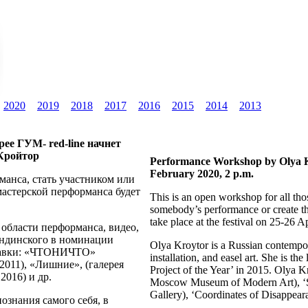
2020
2019
2018
2017
2016
2015
2014
2013
рее ГУМ- red-line начнет
 Кройтор
Performance Workshop by Olya Kr
February 2020, 2 p.m.
манса, стать участником или
мастерской перформанса будет
This is an open workshop for all tho
somebody’s performance or create t
take place at the festival on 25-26 A
области перформанса, видео,
андинского в номинации
Olya Kroytor is a Russian contempor
ставки: «ЧТОНИЧТО»
installation, and easel art. She is t
011), «Лишние», (галерея
Project of the Year’ in 2015. Oly
 2016) и др.
Moscow Museum of Modern Art), ‘Spl
Gallery), ‘Coordinates of Disappear
знания самого себя, в