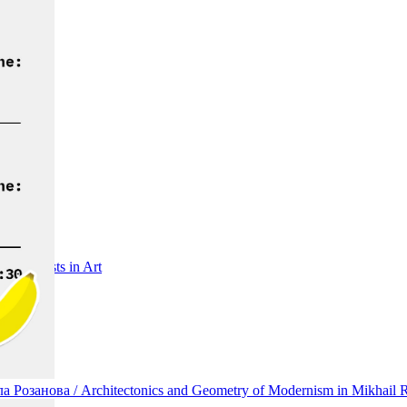
thumanists in Art
занова / Architectonics and Geometry of Modernism in Mikhail R