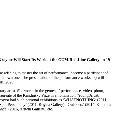
oytor Will Start Its Work at the GUM-Red-Line Gallery on 19
se wishing to master the art of performance, become a participant of
heir own one. The presentation of the performance workshop will
pril 2020.
ary artist. She works in the genres of performance, video, photo,
he laureate of the Kandinsky Prize in a nomination ‘Young Artist.
a Kroytor had such personal exhibitions as ‘WHATNOTHING’ (2011,
it Personality’ (2011, Regina Gallery), ‘Outsiders’ (2014, Komnata
ance’ (2016, Artwin Gallery), etc.