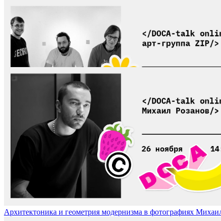
Постгуманисты от искусства, арт-группа ZIP / ZIP Art Group, Pos
Архитектоника и геометрия модернизма в фотографиях Михаила Ро