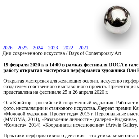
2026
2025
2024
2023
2022
2021
Дни современного искусства / Days of Contemporary Art
19 февраля 2020 г. в 14:00 в рамках фестиваля DOCA в гале
работу открытая мастерская перформанса художника Оли
Открытая мастерская для желающих освоить искусство перфор
создателем собственного выставочного проекта. Презентация 
представлена на фестивале 25 и 26 апреля 2020 г.
Оля Кройтор – российский современный художник. Работает в 
фото, инсталляции и станкового искусства. Лауреат премии К
«Молодой художник. Проект года» 2015 г. Персональные вы
(ММОМА, 2011), «Раздвоение личности» (галерея «Риджина», 2
«Комната», 2014), «Координаты исчезновения» (Artwin Gallery,
Практики перформативного действия – это уникальный опыт по