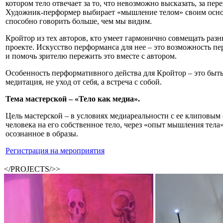
котором тело отвечает за то, что невозможно высказать, за пе
Художник-перформер выбирает «мышление телом» своим осн
способно говорить больше, чем мы видим.
Кройтор из тех авторов, кто умеет гармонично совмещать раз
проекте. Искусство перформанса для нее – это возможность пе
и помочь зрителю пережить это вместе с автором.
Особенность перформативного действа для Кройтор – это быть 
медитация, не уход от себя, а встреча с собой.
Тема мастерской – «Тело как медиа».
Цель мастерской – в условиях медиареальности с ее клиповым
человека на его собственное тело, через «опыт мышления тела
осознанное в образы.
Регистрация на мероприятия
</PROJECTS/>>