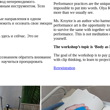
ревод непереводимого.
Performance practices are the uniqu
овным инструментом. Тело
impossible to put into words. Olya 
more than we usually see.
ные направления в одном
Ms. Kroytor is an author who harmoni
режить и осознать свои эмоции
performance art is the opportunity t
to survive the same with together wi
performance. This is not meditation 
здесь и сейчас. Это не
yourself.
The workshop’s topic is ‘Body as
The goal of the workshop is to pay pe
 сознанием обратить внимание
with clip thinking, to learn to proje
» научиться проецировать
Reregistration