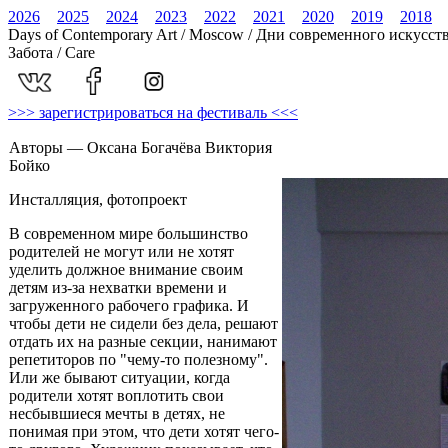
2026
2025
2024
2023
2022
2021
2020
2019
2018
Days of Contemporary Art / Moscow / Дни современного искусст
Забота / Care
>>> зарегистрироваться на фестиваль <<<
Авторы — Оксана Богачёва Виктория
Бойко
Инсталляция, фотопроект
В современном мире большинство
родителей не могут или не хотят
уделить должное внимание своим
детям из-за нехватки времени и
загруженного рабочего графика. И
чтобы дети не сидели без дела, решают
отдать их на разные секции, нанимают
репетиторов по "чему-то полезному".
Или же бывают ситуации, когда
родители хотят воплотить свои
несбывшиеся мечты в детях, не
понимая при этом, что дети хотят чего-