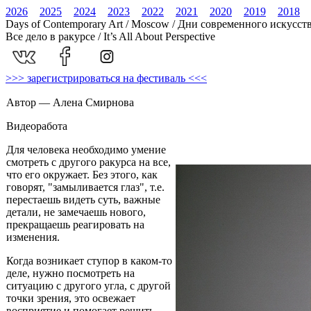
2026
2025
2024
2023
2022
2021
2020
2019
2018
Days of Contemporary Art / Moscow / Дни современного искусст
Все дело в ракурсе / It’s All About Perspective
>>> зарегистрироваться на фестиваль <<<
Автор — Алена Смирнова
Видеоработа
Для человека необходимо умение
смотреть с другого ракурса на все,
что его окружает. Без этого, как
говорят, "замыливается глаз", т.е.
перестаешь видеть суть, важные
детали, не замечаешь нового,
прекращаешь реагировать на
изменения.
Когда возникает ступор в каком-то
деле, нужно посмотреть на
ситуацию с другого угла, с другой
точки зрения, это освежает
восприятие и помогает решить