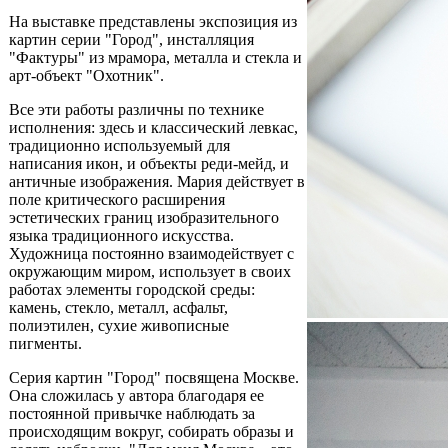
На выставке представлены экспозиция из
картин серии "Город", инсталляция
"Фактуры" из мрамора, металла и стекла и
арт-объект "Охотник".
Все эти работы различны по технике
исполнения: здесь и классический левкас,
традиционно используемый для
написания икон, и объекты реди-мейд, и
античные изображения. Мария действует в
поле критического расширения
эстетических границ изобразительного
языка традиционного искусства.
Художница постоянно взаимодействует с
окружающим миром, использует в своих
работах элементы городской среды:
камень, стекло, металл, асфальт,
полиэтилен, сухие живописные
пигменты.
Серия картин "Город" посвящена Москве.
Она сложилась у автора благодаря ее
постоянной привычке наблюдать за
происходящим вокруг, собирать образы и