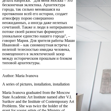
делать наброски. "Для меня Москва – это
бесконечная эклектика. Архитектура
города, так сильно менявшаяся на
протяжении всей его истории, создает
атмосферу порою совершенно
неожиданных, а иногда даже нелепых
сочетаний. Также и люди в непрерывном
потоке своей разностью формируют
уникальное единство нашего города", –
говорит Мария. Для зрителя работы Маши
Ивановой – как сиюминутная встреча с
нелепой телесностью имиджа человека,
помещенного в эклектический зазор
между историческим прошлым и блоком
типовой архитектуры.
Author: Maria Ivanova
A series of pictures, installation, installation
Maria Ivanova graduated from the Moscow
State Academic Art Institute named after V.I.
Surikov and the Institute of Contemporary Art
Problems. She was twice the holder of the
grant for young artists of the Ministry of