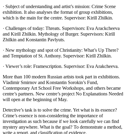
· Subject of understanding and artist’s mission: Crime Scene
exhibition. It also analyses the format of group exhibitions,
which is the main for the centre. Supervisor: Kirill Zhilkin.
· Challenges of today: Threats. Supervisors: Eva Arackcheeva
and Kirill Zhilkin. Mythology of Burger. Supervisors: Kirill
Zhilkin and Konstantin Pavlyuts.
· New mythology and spot of Christianity: What’s Up There?
and Temptation of St. Anthony. Supervisor: Kirill Zhilkin.
· Viewer’s role: Framescription. Supervisor: Eva Arakcheeva.
More than 100 modern Russian artists took part in exhibitions.
Vladimir Smirnov and Konstantin Sorokin’s Fund,
Contemporary Art School Free Workshops, and others became
centre’s partners. New centre’s project No Explanations Needed
will open at the beginning of May.
Detective’s task is to solve the crime. Yet what is its essence?
Crime’s essence is non-considering the importance of
investigation as such because if we look carefully we can find
mystery anywhere. What is the goal? To demonstrate a method,
write a report, and classification of evidence.