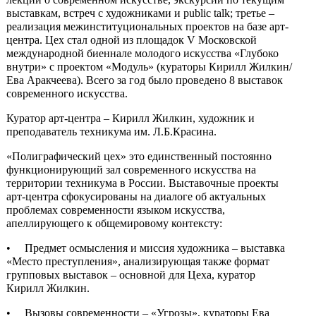
лекций о современном искусстве, экскурсий по текущим
выставкам, встреч с художниками и public talk; третье –
реализация межинституциональных проектов на базе арт-
центра. Цех стал одной из площадок V Московской
международной биеннале молодого искусства «Глубоко
внутри» с проектом «Модуль» (кураторы Кирилл Жилкин/
Ева Аракчеева). Всего за год было проведено 8 выставок
современного искусства.
Куратор арт-центра – Кирилл Жилкин, художник и
преподаватель техникума им. Л.Б.Красина.
«Полиграфический цех» это единственный постоянно
функционирующий зал современного искусства на
территории техникума в России. Выставочные проекты
арт-центра сфокусированы на диалоге об актуальных
проблемах современности языком искусства,
апеллирующего к общемировому контексту:
• Предмет осмысления и миссия художника – выставка
«Место преступления», анализирующая также формат
групповых выставок – основной для Цеха, куратор
Кирилл Жилкин.
• Вызовы современности – «Угрозы», кураторы Ева