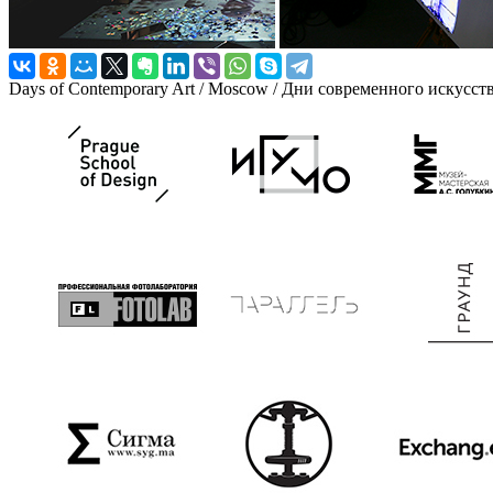
Days of Contemporary Art / Moscow / Дни современного искусст