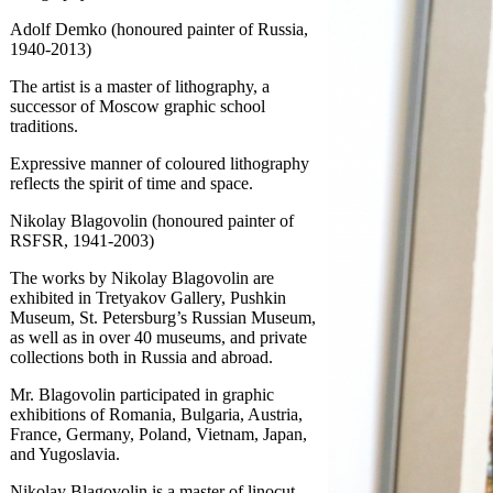
Adolf Demko (honoured painter of Russia,
1940-2013)
The artist is a master of lithography, a
successor of Moscow graphic school
traditions.
Expressive manner of coloured lithography
reflects the spirit of time and space.
Nikolay Blagovolin (honoured painter of
RSFSR, 1941-2003)
The works by Nikolay Blagovolin are
exhibited in Tretyakov Gallery, Pushkin
Museum, St. Petersburg’s Russian Museum,
as well as in over 40 museums, and private
collections both in Russia and abroad.
Mr. Blagovolin participated in graphic
exhibitions of Romania, Bulgaria, Austria,
France, Germany, Poland, Vietnam, Japan,
and Yugoslavia.
Nikolay Blagovolin is a master of linocut,