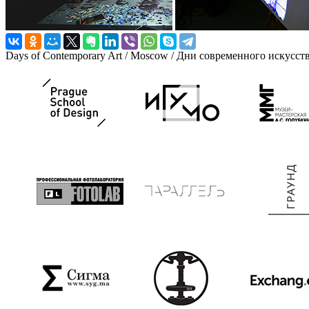
Days of Contemporary Art / Moscow / Дни современного искусст