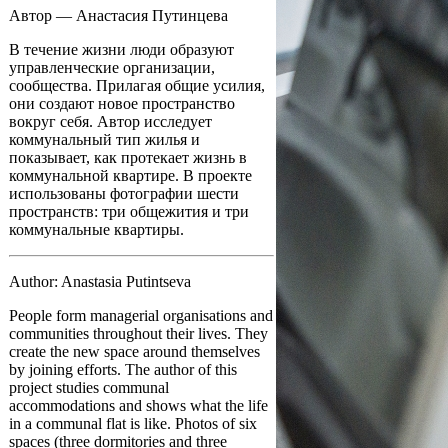
Автор — Анастасия Путинцева
В течение жизни люди образуют
управленческие организации,
сообщества. Прилагая общие усилия,
они создают новое пространство
вокруг себя. Автор исследует
коммунальный тип жилья и
показывает, как протекает жизнь в
коммунальной квартире. В проекте
использованы фотографии шести
пространств: три общежития и три
коммунальные квартиры.
Author: Anastasia Putintseva
People form managerial organisations and
communities throughout their lives. They
create the new space around themselves
by joining efforts. The author of this
project studies communal
accommodations and shows what the life
in a communal flat is like. Photos of six
spaces (three dormitories and three