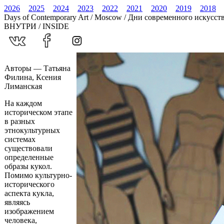
2026
2025
2024
2023
2022
2021
2020
2019
2018
Days of Contemporary Art / Moscow / Дни современного искусст
ВНУТРИ / INSIDE
Авторы — Татьяна
Филина, Ксения
Лиманская
На каждом
историческом этапе
в разных
этнокультурных
системах
существовали
определенные
образы кукол.
Помимо культурно-
исторического
аспекта кукла,
являясь
изображением
человека,