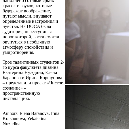
наполнено сотнями ярких
красок и звуков, которые
будоражат воображение,
путают мысли, внушают
определенные настроения и
чувства. На DOCA была
аудитория, переступив за
порог которой, гости смогли
окунуться в необычную
атмосферу спокойствия и
умиротворения.
Трое талантливых студенток 2-
го курса факультета дизайна –
Екатерина Нуждина, Елена
Баранова и Ирина Коршунова
– представили проект «Чистое
сознание» –
пространственную
инсталляцию.
Authors: Elena Baranova, Irina
Korshunova, Yekaterina
Nuzhdina