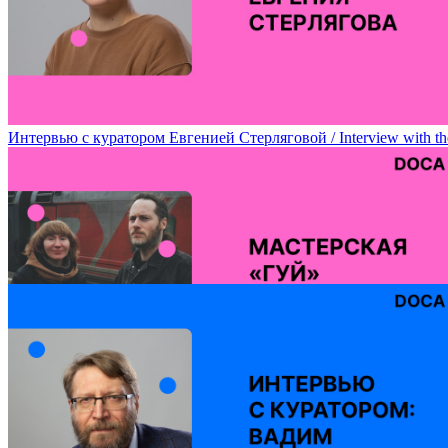
Лаборатория творческого эксперимента Марии Алигожиной / Mari
Интервью с куратором Евгенией Стерляговой / Interview with the
Мастерская Егора Ефремова и Марии Плаксиной (художественное 