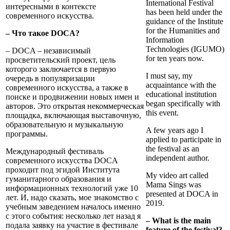
International Festival
интересными в контексте
has been held under the
современного искусства.
guidance of the Institute
for the Humanities and
– Что такое
DOCA
?
Information
Technologies (IGUMO)
– DOCA – независимый
for ten years now.
просветительский проект, цель
которого заключается в первую
I must say, my
очередь в популяризации
acquaintance with the
современного искусства, а также в
educational institution
поиске и продвижении новых имен и
began specifically with
авторов. Это открытая некоммерческая
this event.
площадка, включающая выставочную,
образовательную и музыкальную
A few years ago I
программы.
applied to participate in
the festival as an
Международный фестиваль
independent author.
современного искусства DOCA
проходит под эгидой Института
My video art called
гуманитарного образования и
Mama Sings was
информационных технологий уже 10
presented at DOCA in
лет. И, надо сказать, мое знакомство с
2019.
учебным заведением началось именно
с этого события: несколько лет назад я
– What is the main
подала заявку на участие в фестивале
feature of the festival?