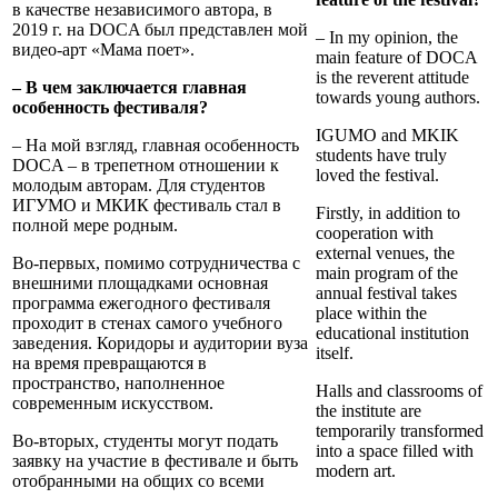
в качестве независимого автора, в
2019 г. на DOCA был представлен мой
– In my opinion, the
видео-арт «Мама поет».
main feature of DOCA
is the reverent attitude
– В чем заключается главная
towards young authors.
особенность фестиваля?
IGUMO and MKIK
– На мой взгляд, главная особенность
students have truly
DOCA – в трепетном отношении к
loved the festival.
молодым авторам. Для студентов
ИГУМО и МКИК фестиваль стал в
Firstly, in addition to
полной мере родным.
cooperation with
external venues, the
Во-первых, помимо сотрудничества с
main program of the
внешними площадками основная
annual festival takes
программа ежегодного фестиваля
place within the
проходит в стенах самого учебного
educational institution
заведения. Коридоры и аудитории вуза
itself.
на время превращаются в
пространство, наполненное
Halls and classrooms of
современным искусством.
the institute are
temporarily transformed
Во-вторых, студенты могут подать
into a space filled with
заявку на участие в фестивале и быть
modern art.
отобранными на общих со всеми