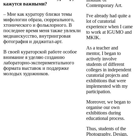
кажутся важными?
Contemporary Art.
– Мне как куратору близки темы
I've already had quite a
мифологии образа, сюрреального,
lot of curatorial
хтонического и фольклорного. В
experience when I came
последнее время меня также увлекли
to work at IGUMO and
медиаискусство, внутриигровая
MKIK.
фотография и диджитал-арт.
As a teacher and
В своей кураторской работе особое
mentor, I began to
внимание я уделяю созданию
actively involve
лабораторно-экспериментального
students of different
формата выставок и поддержке
colleges in independent
молодых художников.
curatorial projects and
exhibitions that were
implemented with my
participation.
Moreover, we began to
organise our own
exhibitions during
educational process.
Thus, students of the
Photography, Design,