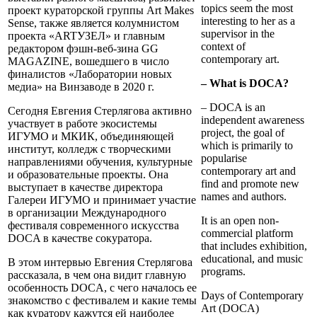
topics seem the most
проект кураторской группы Art Makes
interesting to her as a
Sense, также является колумнистом
supervisor in the
проекта «ARTУЗЕЛ» и главным
context of
редактором фэшн-веб-зина GG
contemporary art.
MAGAZINE, вошедшего в число
финалистов «Лаборатории новых
– What is DOCA?
медиа» на Винзаводе в 2020 г.
– DOCA is an
Сегодня Евгения Стерлягова активно
independent awareness
участвует в работе экосистемы
project, the goal of
ИГУМО и МКИК, объединяющей
which is primarily to
институт, колледж с творческими
popularise
направлениями обучения, культурные
contemporary art and
и образовательные проекты. Она
find and promote new
выступает в качестве директора
names and authors.
Галереи ИГУМО и принимает участие
в организации Международного
It is an open non-
фестиваля современного искусства
commercial platform
DOCA в качестве сокуратора.
that includes exhibition,
educational, and music
В этом интервью Евгения Стерлягова
programs.
рассказала, в чем она видит главную
особенность DOCA, с чего началось ее
Days of Contemporary
знакомство с фестивалем и какие темы
Art (DOCA)
как куратору кажутся ей наиболее