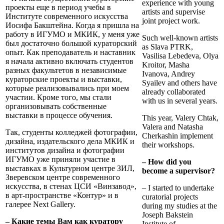
experience with young
проекты еще в период учебы в
artists and supervise
Институте современного искусства
joint project work.
Иосифа Бакштейна. Когда я пришла на
работу в ИГУМО и МКИК, у меня уже
Such well-known artists
был достаточно большой кураторский
as Slava PTRK,
опыт. Как преподаватель и наставник
Vasilisa Lebedeva, Olya
я начала активно включать студентов
Kroitor, Masha
разных факультетов в независимые
Ivanova, Andrey
кураторские проекты и выставки,
Syailev and others have
которые реализовывались при моем
already collaborated
участии. Кроме того, мы стали
with us in several years.
организовывать собственные
выставки в процессе обучения.
This year, Valery Chtak,
Valera and Natasha
Так, студенты колледжей фотографии,
Cherkashin implement
дизайна, издательского дела МКИК и
their workshops.
институтов дизайна и фотографии
ИГУМО уже приняли участие в
– How did you
выставках в Культурном центре ЗИЛ,
become a supervisor?
Зверевском центре современного
искусства, в стенах ЦСИ «Винзавод»,
– I started to undertake
в арт-пространстве «Контур» и в
curatorial projects
галерее Next Gallery.
during my studies at the
Joseph Bakstein
– Какие темы Вам как куратору
Institute of