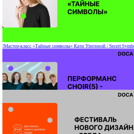
Музыкальная программа DOCA-2023 / Days of Contemporary Ar
!Мастер-класс «Тайные символы» Кати Улитиной / Secret Symbol