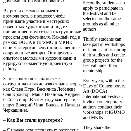
другими авторами основаниях.
Secondly, students can
apply to participate in
В-третьих, студенты имеют
the festival and be
возможность в процессе учебы
selected on the same
принимать участие в мастерских
grounds as all other
известных художников и под их
authors.
наставничеством создавать групповые
проекты для фестиваля. Каждый год в
Thirdly, students can
рамках DOCA в ИГУМО и МКИК
take part in workshops
свои мастерские ведут приглашенные
of famous artists during
современные авторы. Они делятся
their studies and create
опытом с молодыми художниками и
group projects for the
курируют совместную проектную
festival under their
работу.
mentorship.
За несколько лет с нами уже
Every year, within the
сотрудничали такие известные авторы,
Days of Contemporary
как Слава Птрк, Василиса Лебедева,
Art (DOCA)
Оля Кройтор, Маша Иванова, Андрей
International Festival,
Сяйлев и др. В этом году мастерские
invited contemporary
ведут Валерий Чтак, Валера и Наташа
authors conduct their
Черкашины.
workshops at IGUMO
and MKIK.
– Как Вы стали куратором?
They share their
– Я начала осуществлять кураторские