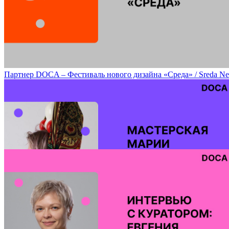
Перформанс Choir(5) «Партитура для песочницы» / Score for the
Партнер DOCA – Фестиваль нового дизайна «Среда» / Sreda New Des