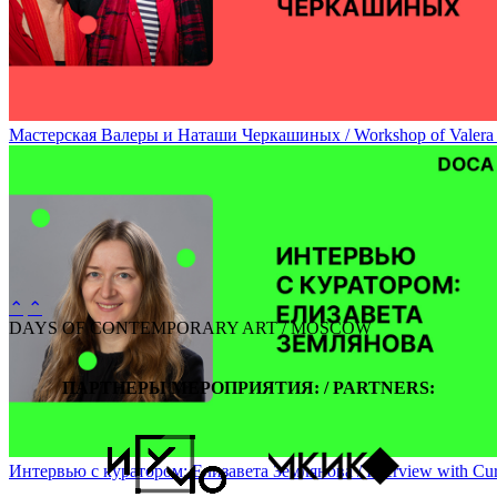
Мастерская Валеры и Наташи Черкашиных / Workshop of Valera 
⌃
⌃
DAYS OF CONTEMPORARY ART / MOSCOW
ПАРТНЕРЫ МЕРОПРИЯТИЯ: / PARTNERS:
Интервью с куратором: Елизавета Землянова / Interview with Cura