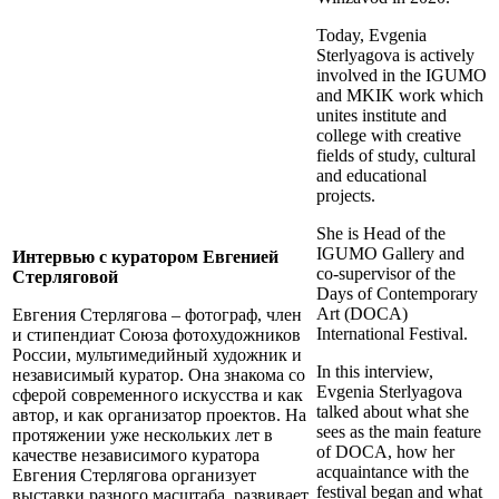
Today, Evgenia
Sterlyagova is actively
involved in the IGUMO
and MKIK work which
unites institute and
college with creative
fields of study, cultural
and educational
projects.
She is Head of the
IGUMO Gallery and
Интервью с куратором Евгенией
co-supervisor of the
Стерляговой
Days of Contemporary
Art (DOCA)
Евгения Стерлягова – фотограф, член
International Festival.
и стипендиат Союза фотохудожников
России, мультимедийный художник и
In this interview,
независимый куратор. Она знакома со
Evgenia Sterlyagova
сферой современного искусства и как
talked about what she
автор, и как организатор проектов. На
sees as the main feature
протяжении уже нескольких лет в
of DOCA, how her
качестве независимого куратора
acquaintance with the
Евгения Стерлягова организует
festival began and what
выставки разного масштаба, развивает