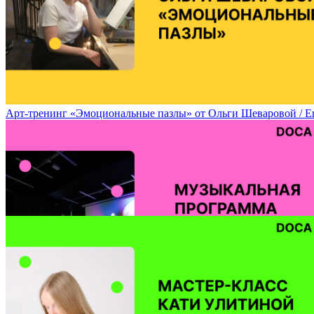
Арт-тренинг «Эмоциональные пазлы» от Ольги Шеваровой / Emoti