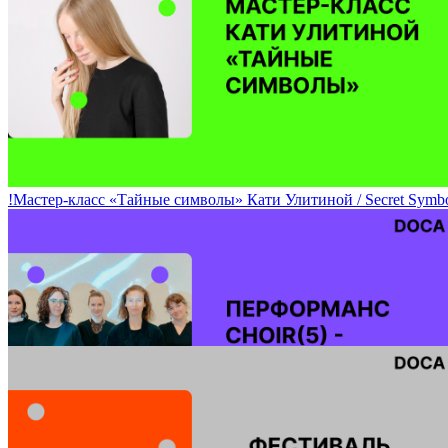
Музыкальная программа DOCA-2023 / Days of Contemporary Ar
!Мастер-класс «Тайные символы» Кати Улитиной / Secret Symbol