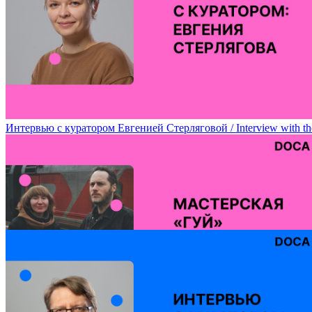
Лаборатория творческого эксперимента Марии Алигожиной / Mari
Интервью с куратором Евгенией Стерляговой / Interview with the