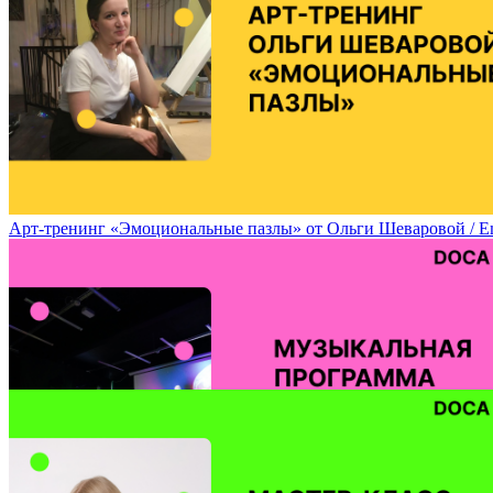
Арт-тренинг «Эмоциональные пазлы» от Ольги Шеваровой / Emoti