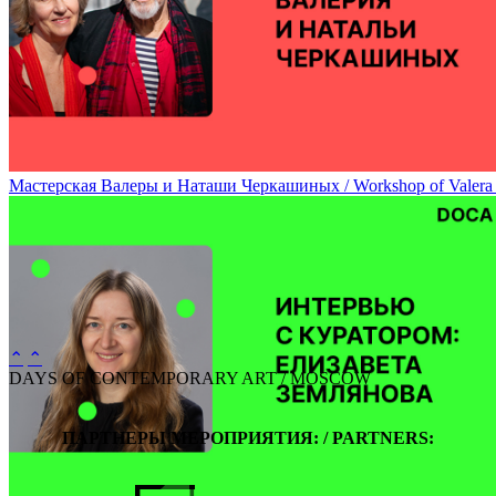
Мастерская Валерия Чтака / Workshop of Valery Chtak
Мастерская Валеры и Наташи Черкашиных / Workshop of Valera 
⌃
⌃
DAYS OF CONTEMPORARY ART / MOSCOW
ПАРТНЕРЫ МЕРОПРИЯТИЯ: / PARTNERS: