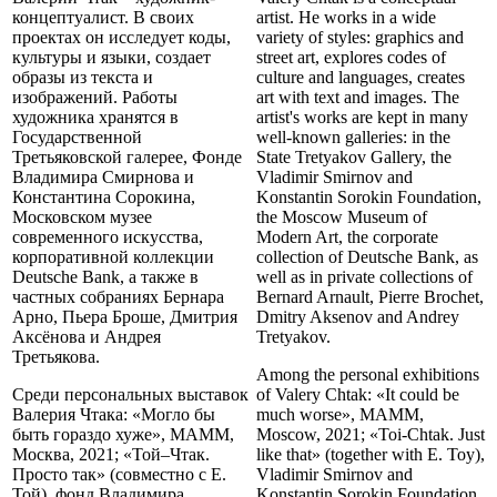
концептуалист. В своих
artist. He works in a wide
проектах он исследует коды,
variety of styles: graphics and
культуры и языки, создает
street art, explores codes of
образы из текста и
culture and languages, creates
изображений. Работы
art with text and images. The
художника хранятся в
artist's works are kept in many
Государственной
well-known galleries: in the
Третьяковской галерее, Фонде
State Tretyakov Gallery, the
Владимира Смирнова и
Vladimir Smirnov and
Константина Сорокина,
Konstantin Sorokin Foundation,
Московском музее
the Moscow Museum of
современного искусства,
Modern Art, the corporate
корпоративной коллекции
collection of Deutsche Bank, as
Deutsche Bank, а также в
well as in private collections of
частных собраниях Бернара
Bernard Arnault, Pierre Brochet,
Арно, Пьера Броше, Дмитрия
Dmitry Aksenov and Andrey
Аксёнова и Андрея
Tretyakov.
Третьякова.
Among the personal exhibitions
Среди персональных выставок
of Valery Chtak: «It could be
Валерия Чтака: «Могло бы
much worse», MAMM,
быть гораздо хуже», МАММ,
Moscow, 2021; «Toi-Chtak. Just
Москва, 2021; «Той–Чтак.
like that» (together with E. Toy),
Просто так» (совместно с Е.
Vladimir Smirnov and
Той), фонд Владимира
Konstantin Sorokin Foundation,