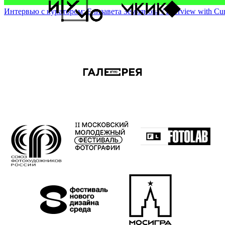
Интервью с куратором: Елизавета Землянова / Interview with Cura