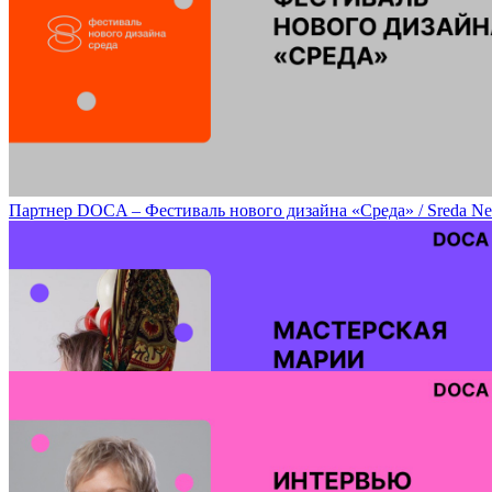
Перформанс Choir(5) «Партитура для песочницы» / Score for the
Партнер DOCA – Фестиваль нового дизайна «Среда» / Sreda New Des