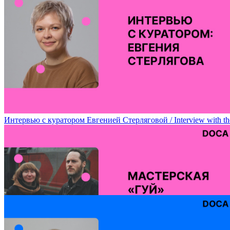
Лаборатория творческого эксперимента Марии Алигожиной / Mari
Интервью с куратором Евгенией Стерляговой / Interview with the