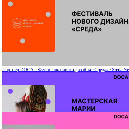
Перформанс Choir(5) «Партитура для песочницы» / Score for the
Партнер DOCA – Фестиваль нового дизайна «Среда» / Sreda New Des