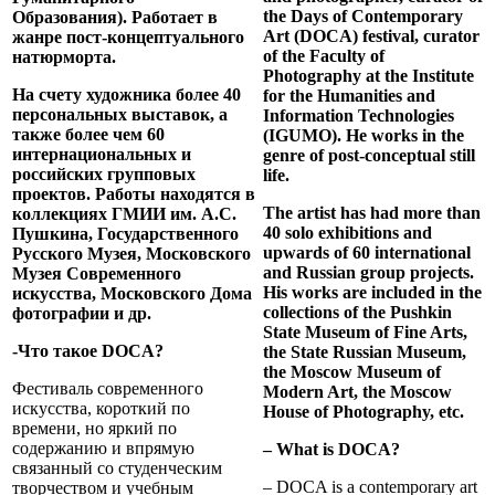
the Days of Contemporary
Образования). Работает в
Art (DOCA) festival, curator
жанре пост-концептуального
of the Faculty of
натюрморта.
Photography at the Institute
На счету художника более 40
for the Humanities and
персональных выставок, а
Information Technologies
также более чем 60
(IGUMO). He works in the
интернациональных и
genre of post-conceptual still
российских групповых
life.
проектов. Работы находятся в
The artist has had more than
коллекциях ГМИИ им. А.С.
40 solo exhibitions and
Пушкина, Государственного
upwards of 60 international
Русского Музея, Московского
and Russian group projects.
Музея Современного
His works are included in the
искусства, Московского Дома
collections of the Pushkin
фотографии и др.
State Museum of Fine Arts,
-Что такое DOCA?
the State Russian Museum,
the Moscow Museum of
Фестиваль современного
Modern Art, the Moscow
искусства, короткий по
House of Photography, etc.
времени, но яркий по
содержанию и впрямую
– What is DOCA?
связанный со студенческим
– DOCA is a contemporary art
творчеством и учебным