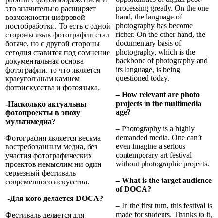
processing greatly. On the one
это значительно расширяет
hand, the language of
возможности цифровой
photography has become
постобработки. То есть с одной
richer. On the other hand, the
стороны язык фотографии стал
documentary basis of
богаче, но с другой стороны
photography, which is the
сегодня ставится под сомнение
backbone of photography and
документальная основа
its language, is being
фотографии, то что является
questioned today.
краеугольным камнем
фотоискусства и фотоязыка.
– How relevant are photo
projects in the multimedia
-Насколько актуальны
age?
фотопроекты в эпоху
мультимедиа?
– Photography is a highly
demanded media. One can’t
Фотография является весьма
even imagine a serious
востребованным медиа, без
contemporary art festival
участия фотографических
without photographic projects.
проектов немыслим ни один
серьезный фестиваль
– What is the target audience
современного искусства.
of DOCA?
-Для кого делается DOCA?
– In the first turn, this festival is
made for students. Thanks to it,
Фестиваль делается для