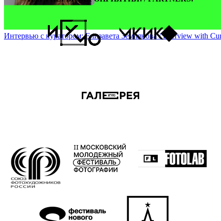
Интервью с куратором: Елизавета Землянова / Interview with Cura