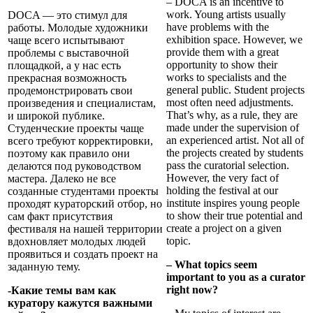
– DOCA is an incentive to
work. Young artists usually
DOCA — это стимул для
have problems with the
работы. Молодые художники
exhibition space. However, we
чаще всего испытывают
provide them with a great
проблемы с выставочной
opportunity to show their
площадкой, а у нас есть
works to specialists and the
прекрасная возможность
general public. Student projects
продемонстрировать свои
most often need adjustments.
произведения и специалистам,
That’s why, as a rule, they are
и широкой публике.
made under the supervision of
Студенческие проекты чаще
an experienced artist. Not all of
всего требуют корректировки,
the projects created by students
поэтому как правило они
pass the curatorial selection.
делаются под руководством
However, the very fact of
мастера. Далеко не все
holding the festival at our
созданные студентами проекты
institute inspires young people
проходят кураторский отбор, но
to show their true potential and
сам факт присутствия
create a project on a given
фестиваля на нашей территории
topic.
вдохновляет молодых людей
проявиться и создать проект на
– What topics seem
заданную тему.
important to you as a curator
right now?
-Какие темы вам как
куратору кажутся важными