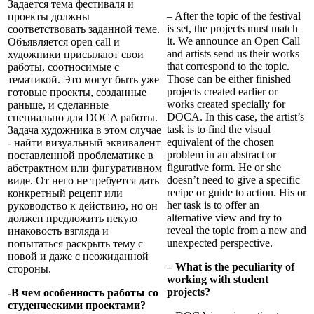
Задается тема фестиваля и
– After the topic of the festival
проекты должны
is set, the projects must match
соответствовать заданной теме.
it. We announce an Open Call
Объявляется open call и
and artists send us their works
художники присылают свои
that correspond to the topic.
работы, соотносимые с
Those can be either finished
тематикой. Это могут быть уже
projects created earlier or
готовые проекты, созданные
works created specially for
раньше, и сделанные
DOCA. In this case, the artist’s
специально для DOCA работы.
task is to find the visual
Задача художника в этом случае
equivalent of the chosen
- найти визуальный эквивалент
problem in an abstract or
поставленной проблематике в
figurative form. He or she
абстрактном или фигуративном
doesn’t need to give a specific
виде. От него не требуется дать
recipe or guide to action. His or
конкретный рецепт или
her task is to offer an
руководство к действию, но он
alternative view and try to
должен предложить некую
reveal the topic from a new and
инаковость взгляда и
unexpected perspective.
попытаться раскрыть тему с
новой и даже с неожиданной
– What is the peculiarity of
стороны.
working with student
projects?
-В чем особенность работы со
студенческими проектами?