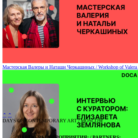
Мастерская Валерия Чтака / Workshop of Valery Chtak
Мастерская Валеры и Наташи Черкашиных / Workshop of Valera 
⌃
⌃
DAYS OF CONTEMPORARY ART / MOSCOW
ПАРТНЕРЫ МЕРОПРИЯТИЯ: / PARTNERS: