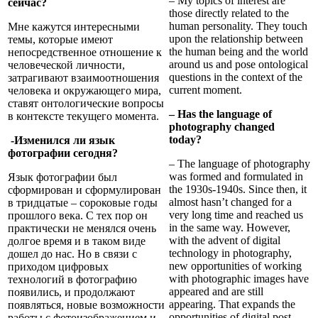
– My topics of interest are
сейчас?
those directly related to the
human personality. They touch
Мне кажутся интересными
upon the relationship between
темы, которые имеют
the human being and the world
непосредственное отношение к
around us and pose ontological
человеческой личности,
questions in the context of the
затрагивают взаимоотношения
current moment.
человека и окружающего мира,
ставят онтологические вопросы
– Has the language of
в контексте текущего момента.
photography changed
today?
-Изменился ли язык
фотографии сегодня?
– The language of photography
was formed and formulated in
Язык фотографии был
the 1930s-1940s. Since then, it
сформирован и сформулирован
almost hasn’t changed for a
в тридцатые – сороковые годы
very long time and reached us
прошлого века. С тех пор он
in the same way. However,
практически не менялся очень
with the advent of digital
долгое время и в таком виде
technology in photography,
дошел до нас. Но в связи с
new opportunities of working
приходом цифровых
with photographic images have
технологий в фотографию
appeared and are still
появились, и продолжают
appearing. That expands the
появляться, новые возможности
opportunities of digital post-
работы с фотоизображением и