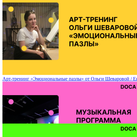
Арт-тренинг «Эмоциональные пазлы» от Ольги Шеваровой / Emoti