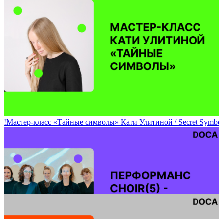
Музыкальная программа DOCA-2023 / Days of Contemporary Ar
!Мастер-класс «Тайные символы» Кати Улитиной / Secret Symbol