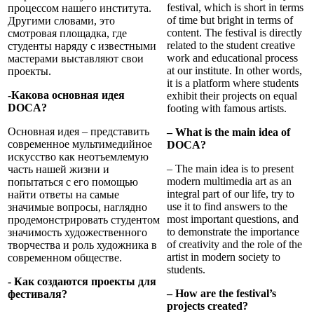
festival, which is short in terms
процессом нашего института.
of time but bright in terms of
Другими словами, это
content. The festival is directly
смотровая площадка, где
related to the student creative
студенты наряду с известными
work and educational process
мастерами выставляют свои
at our institute. In other words,
проекты.
it is a platform where students
-Какова основная идея
exhibit their projects on equal
DOCA?
footing with famous artists.
Основная идея – представить
– What is the main idea of
современное мультимедийное
DOCA?
искусство как неотъемлемую
– The main idea is to present
часть нашей жизни и
modern multimedia art as an
попытаться с его помощью
integral part of our life, try to
найти ответы на самые
use it to find answers to the
значимые вопросы, наглядно
most important questions, and
продемонстрировать студентом
to demonstrate the importance
значимость художественного
of creativity and the role of the
творчества и роль художника в
artist in modern society to
современном обществе.
students.
- Как создаются проекты для
– How are the festival’s
фестиваля?
projects created?