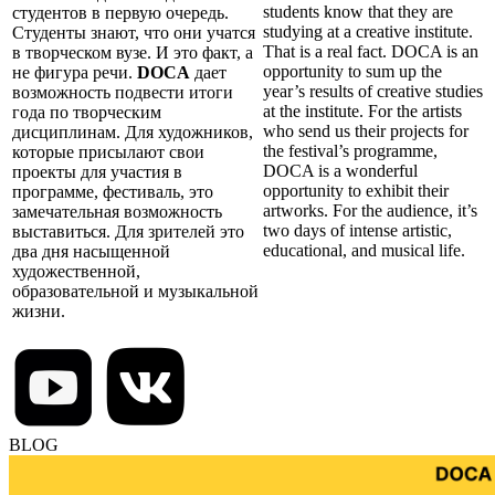
students know that they are
студентов в первую очередь.
studying at a creative institute.
Студенты знают, что они учатся
That is a real fact. DOCA is an
в творческом вузе. И это факт, а
opportunity to sum up the
не фигура речи.
DOCA
дает
year’s results of creative studies
возможность подвести итоги
at the institute. For the artists
года по творческим
who send us their projects for
дисциплинам. Для художников,
the festival’s programme,
которые присылают свои
DOCA is a wonderful
проекты для участия в
opportunity to exhibit their
программе, фестиваль, это
artworks. For the audience, it’s
замечательная возможность
two days of intense artistic,
выставиться. Для зрителей это
educational, and musical life.
два дня насыщенной
художественной,
образовательной и музыкальной
жизни.
BLOG