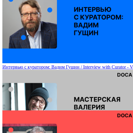
Мастерская Егора Ефремова и Марии Плаксиной (художественное 
Интервью с куратором: Вадим Гущин / Interview with Curator - 