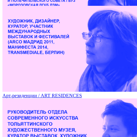
Лекция Марины Звягинцевой в рамках фестиваля DOCA /
Арт-резиденции / ART RESIDENCES