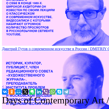
Переломные 80-е российского совриска / EIGHTIES: TH
Дмитрий Гутов о современном искусстве в России / DM
<
>
Days of Contemporary Art