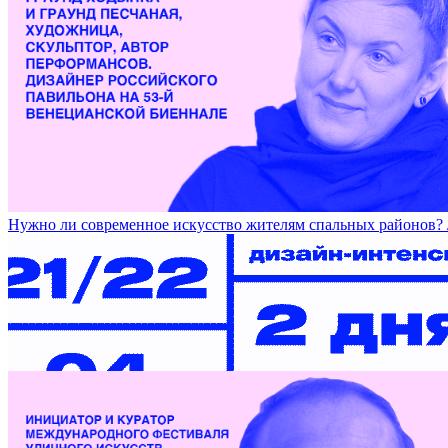
Работы Ани Жёлудь на DOCA / ANYA ZHYOLUD’S WORKS 
Нужно ли современное искусство жителям спальных райо