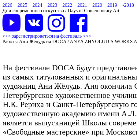
2026
2025
2024
2023
2022
2021
2020
2019
•
2018
Дни современного искусства / Days of Contemporary Art
>>> зарегистрироваться на фестиваль <<<
Работы Ани Жёлудь на DOCA / ANYA ZHYOLUD’S WORKS 
На фестивале DOCA будут представле
из самых титулованных и оригинальн
художниц Ани Жёлудь. Аня окончила 
Петербургское художественное учили
Н.К. Рериха и Санкт-Петербургскую г
художественную академию имени А.Л.
является выпускницей Школы совреме
«Свободные мастерские» при Московс