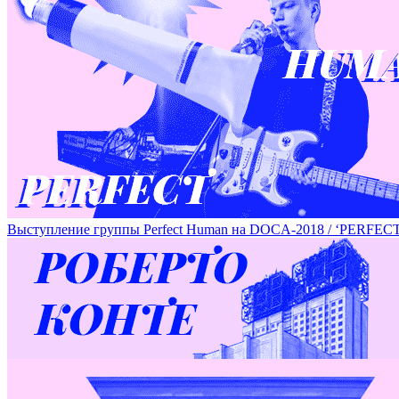
Серия работ Дмитрия Гутова на DOCA-2018 / SERIES OF 
Выступление группы Perfeсt Human на DOCA-2018 / ‘PE