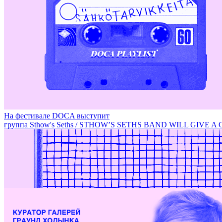
Фарфоровые инсталляции Дарьи Неретиной / PORCELAIN
На фестивале DOCA выступит
группа Sthow's Seths / STHOW’S SETHS BAND WILL GIVE 