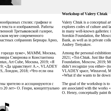
Workshop
of
Valery
Chtak
знообразных стилях: графике и
Valery Chtak is a conceptual art
из текста и изображений. Работы
explores codes of culture and la
твенной Третьяковской галерее,
in many well-known galleries: 
ском музее современного
Sorokin Foundation, the Mosco
 частных собраниях Бернара Арно,
Bank, as well as in private col
Andrey Tretyakov.
ь гораздо хуже», МАММ, Москва,
Among the personal exhibitio
адимира Смирнова и Константина
2021; «Toi-Chtak. Just like th
tax, Art Cube, Москва, 2019; «Я
Foundation, Moscow, 2019; Mu
2019; «Да здравствует А.», VLADEY
didn’t recognize you either» (
AAS, Лондон, 2018; «Что если она
VLADEY space, Winzavod, Mosc
«What if she wants to lie down
ятны зрителю и ассоциируются с
The goal of the workshop is to 
з 20 лет» О. Генри, концептуально
are associated with the works 
O. Henry, conceptually paint th