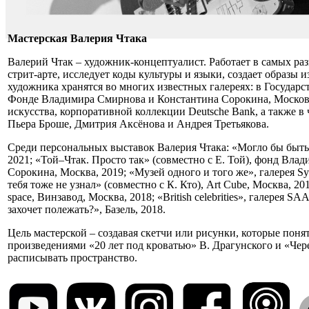
Мастерская Валерия Чтака
Валерий Чтак – художник-концептуалист. Работает в самых ра
стрит-арте, исследует коды культуры и языки, создает образы 
художника хранятся во многих известных галереях: в Государс
Фонде Владимира Смирнова и Константина Сорокина, Москов
искусства, корпоративной коллекции Deutsche Bank, а также в
Пьера Броше, Дмитрия Аксёнова и Андрея Третьякова.
Среди персональных выставок Валерия Чтака: «Могло бы быт
2021; «Той–Чтак. Просто так» (совместно с Е. Той), фонд Вл
Сорокина, Москва, 2019; «Музей одного и того же», галерея Syn
тебя тоже не узнал» (совместно с К. Кто), Art Cube, Москва, 
space, Винзавод, Москва, 2018; «British celebrities», галерея S
захочет полежать?», Базель, 2018.
Цель мастерской – создавая скетчи или рисунки, которые пон
произведениями «20 лет под кроватью» В. Драгунского и «Чере
расписывать пространство.