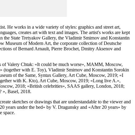
ist. He works in a wide variety of styles: graphics and street art,
nguages, creates art with text and images. The artist's works are kept
in the State Tretyakov Gallery, the Vladimir Smirnov and Konstantin
w Museum of Modern Art, the corporate collection of Deutsche
lections of Bernard Arnault, Pierre Brochet, Dmitry Aksenov and
ns of Valery Chtak: «It could be much worse», MAMM, Moscow,
at» (together with E. Toy), Vladimir Smirnov and Konstantin Sorokin
seum of the Same, Syntax Gallery, Art Cube, Moscow, 2019; «I
together with K. Kto), Art Cube, Moscow, 2019; «Long live A.»,
ow, 2018; «British celebrities», SAAS gallery, London, 2018;
? », Basel, 2018.
create sketches or drawings that are understandable to the viewer and
«20 years under the bed» by V. Dragunsky and «After 20 years» by
e space.