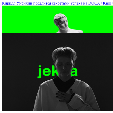
Кирилл Умрихин поделится секретами успеха на DOCA / Kirill Um
Скульптор Гурген Петросян сравнит современное и античное восп
Corporality at DOCA