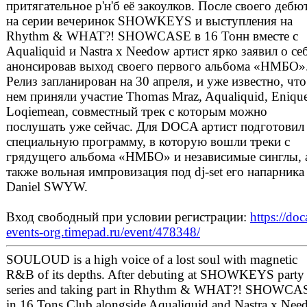
притягательное р'н'б её закоулков. После своего дебю
на серии вечеринок SHOWKEYS и выступления на
Rhythm & WHAT?! SHOWCASE в 16 Тонн вместе с
Aqualiquid и Nastra x Needow артист ярко заявил о себ
анонсировав выход своего первого альбома «НМБО»
Релиз запланирован на 30 апреля, и уже известно, что
нем приняли участие Thomas Mraz, Aqualiquid, Eniqu
Loqiemean, совместный трек с которым можно
послушать уже сейчас. Для DOCA артист подготовил
специальную программу, в которую вошли треки с
грядущего альбома «НМБО» и независимые синглы, 
также вольная импровизация под dj-set его напарника
Daniel SWYW.
Вход свободный при условии регистрации:
https://doc
events-org.timepad.ru/event/478348/
SOULOUD is a high voice of a lost soul with magnetic
R&B of its depths. After debuting at SHOWKEYS party
series and taking part in Rhythm & WHAT?! SHOWCA
in 16 Tons Club alongside Aqualiquid and Nastra x Nee