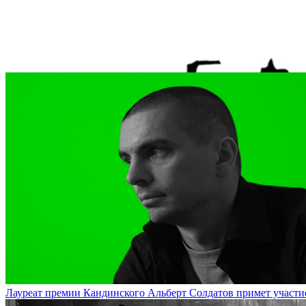
На DOCA будут показаны документации проектов арт-группы «Куд
Лауреат премии Кандинского Альберт Солдатов примет участие в 