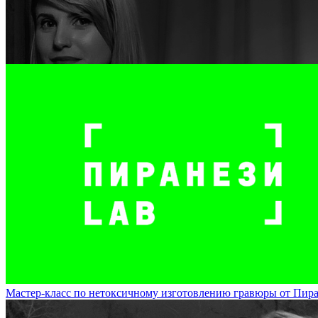
Художник Маша Иванова представит на DOCA экспозицию из картин и
DOCA
Мастер-класс по нетоксичному изготовлению гравюры от Пиране