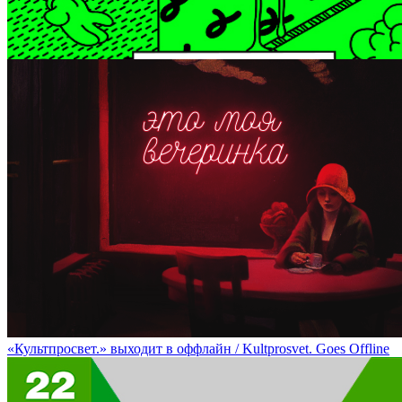
Десятый поэтический моноспектакль Ксении Деменковой / Ksen
«Культпросвет.» выходит в оффлайн / Kultprosvet. Goes Offline