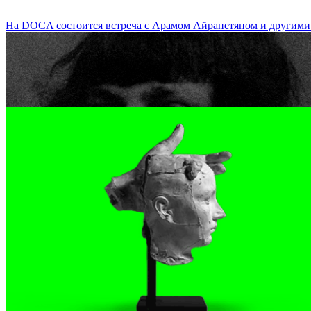
На DOCA состоится встреча с Арамом Айрапетяном и другими с
Лекция-полилог о поэзии Марины Цветаевой / Polylogue Lecture 