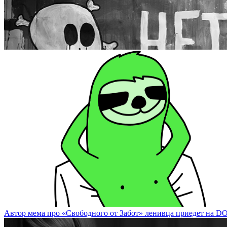
Известный художник Валерий Чтак представит экспозицию на DO
Автор мема про «Свободного от Забот» ленивца приедет на DOCA