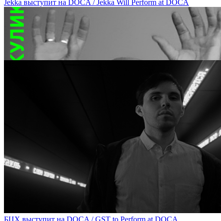
Jekka выступит на DOCA / Jekka Will Perform at DOCA
Олег Кулик расскажет о своей поездке на Burning Man на DOCA / 
БЦХ выступит на DOCA / GST to Perform at DOCA