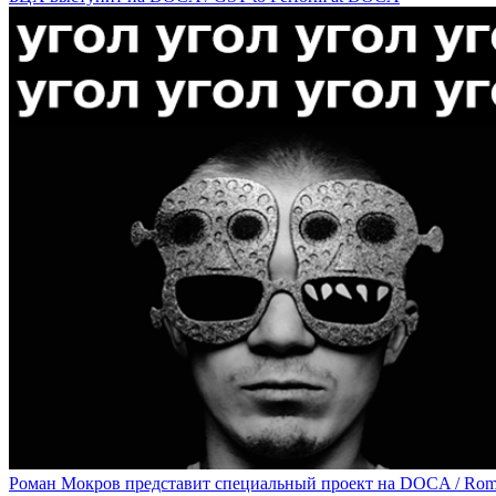
На DOCA состоится моноспектакль Ксении Деменковой с перф
Poetical Show with PoemaTheatre Performance and Clothes by VI
Роман Мокров представит специальный проект на DOCA / Roman 