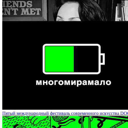
Ирина Чмырева - куратор фото-проектов / Irina Chmyreva: Supervi
Пятый международный фестиваль современного искусства DOCA-20