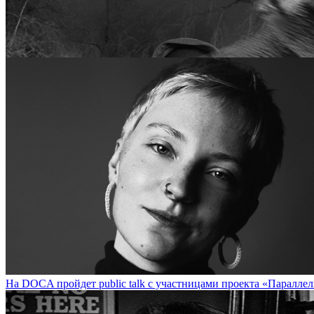
Стрит-арт-художник Udmurt (Екатеринбург) представит экспозицию
На DOCA пройдет public talk с участницами проекта «Параллель» / 