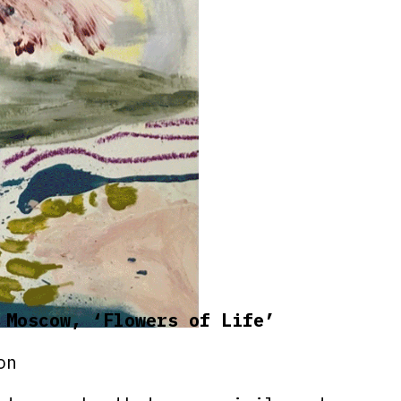
 Moscow, ‘Flowers of Life’
on