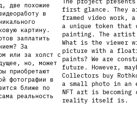
The project presents
д, две похожие
first glance. They a
видеоработу в
framed video work, a
никального
a unique token that 
ковую картину.
painting. The artist
отов заплатить
What is the viewer w
нием? За
picture with a float
ом или за холст с
paints? We are const
дущее, но, может
future. However, may
ры приобретают
Collectors buy Rothk
ой фотографии в
a small photo in an 
вится ближе по
NFT art is becoming 
сама реальность
reality itself is.