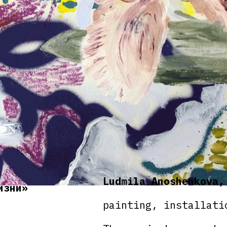
Ludmila Anoshenkova,
изни»
painting, installati