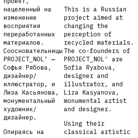
проект,
нацеленный на
This is a Russian
изменение
project aimed at
восприятия
changing the
переработанных
perception of
материалов.
recycled materials.
Соосновательницы
The co-founders of
PROJECT_NOL’ ‒
PROJECT_NOL' are
Софья Рябова,
Sofia Ryabova,
дизайнер/
designer and
иллюстратор, и
illustrator, and
Лиза Касьянова,
Liza Kasyanova,
монументальный
monumental artist
художник/
and designer.
дизайнер.
Using their
Опираясь на
classical artistic