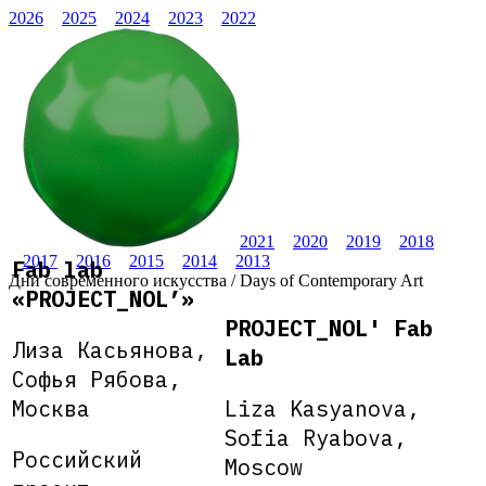
2026
2025
2024
2023
2022
2021
2020
2019
2018
2017
2016
2015
2014
2013
Fab lab
Дни современного искусства / Days of Contemporary Art
«PROJECT_NOL’»
PROJECT_NOL' Fab
Лиза Касьянова,
Lab
Софья Рябова,
Москва
Liza Kasyanova,
Sofia Ryabova,
Российский
Moscow