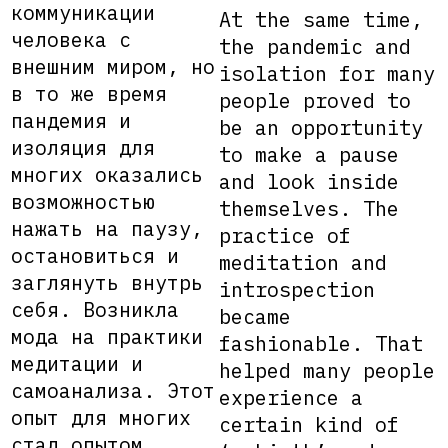
коммуникации
At the same time,
человека с
the pandemic and
внешним миром, но
isolation for many
в то же время
people proved to
пандемия и
be an opportunity
изоляция для
to make a pause
многих оказались
and look inside
возможностью
themselves. The
нажать на паузу,
practice of
остановиться и
meditation and
заглянуть внутрь
introspection
себя. Возникла
became
мода на практики
fashionable. That
медитации и
helped many people
самоанализа. Этот
experience a
опыт для многих
certain kind of
стал опытом