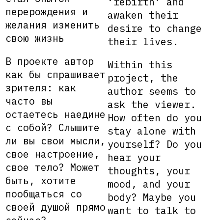
‘rebirth’ and
перерождения и
awaken their
желания изменить
desire to change
свою жизнь
their lives.
В проекте автор
Within this
как бы спрашивает
project, the
зрителя: как
author seems to
часто вы
ask the viewer.
остаетесь наедине
How often do you
с собой? Слышите
stay alone with
ли вы свои мысли,
yourself? Do you
свое настроение,
hear your
свое тело? Может
thoughts, your
быть, хотите
mood, and your
пообщаться со
body? Maybe you
своей душой прямо
want to talk to