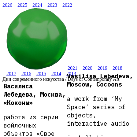
2026
2025
2024
2023
2022
2021
2020
2019
2018
2017
2016
2015
2014
2013
Vasilisa Lebedeva,
Дни современного искусства / Days of Contemporary Art
Moscow, Cocoons
Василиса
Лебедева, Москва,
a work from ‘My
«Коконы»
Space’ series of
objects,
работа из серии
interactive audio
войлочных
объектов «Свое