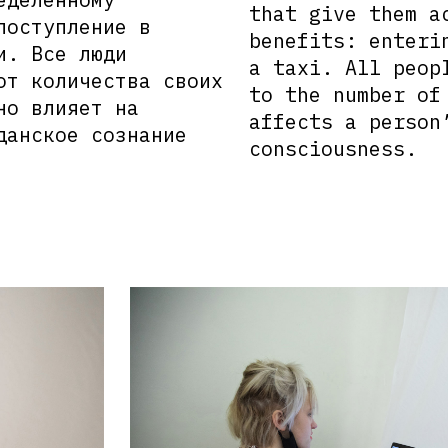
that give them a
поступление в
benefits: enteri
и. Все люди
a taxi. All peop
от количества своих
to the number of
но влияет на
affects a person
данское сознание
consciousness.