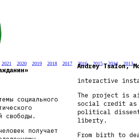
2021
2020
2019
2018
2017
2016
2015
2014
2013
Andrey Tsalon, M
ажданин»
interactive inst
The project is a
темы социального
social credit as
тического
political dissen
й свободы.
liberty.
человек получает
From birth to de
еделенному