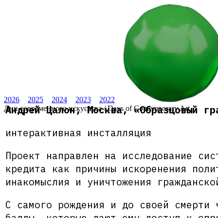
2026
2025
2024
2023
2022
Андрей Цалон, Москва, «Образцовый гр
Дни современного искусства / Days of Contemporary Art
интерактивная инсталляция
Проект направлен на исследование сис
кредита как причины искоренения поли
инакомыслия и уничтожения гражданско
С самого рождения и до своей смерти 
баллы, которые дают ему доступ к опр