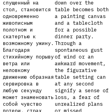
спущенный на
down over the
стол, становится
table becomes both
одновременно
a painting canvas
живописным
and a tablecloth
полотном и
for a possible
скатертью к
dinner party.
возможному ужину.
Through a
Благодаря
spontaneous gust
стихийному порыву
of wind or an
ветра или
awkward movement,
неловкому
the figurative
движению образная
table setting can
сервировка в
at any second
любую секунду
signify a sense of
может знаменовать
loss, a fear of
собой чувство
unrealized plans
потери, страх
or missed