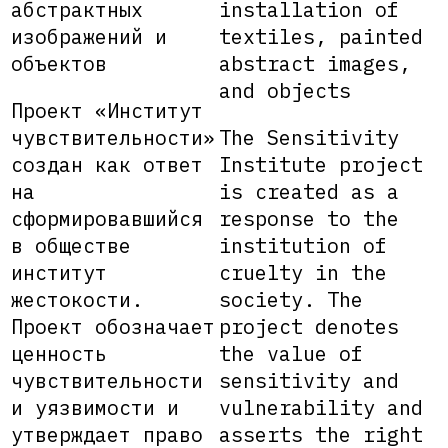
абстрактных
installation of
изображений и
textiles, painted
объектов
abstract images,
and objects
Проект «Институт
чувствительности»
The Sensitivity
создан как ответ
Institute project
на
is created as a
сформировавшийся
response to the
в обществе
institution of
институт
cruelty in the
жестокости.
society. The
Проект обозначает
project denotes
ценность
the value of
чувствительности
sensitivity and
и уязвимости и
vulnerability and
утверждает право
asserts the right