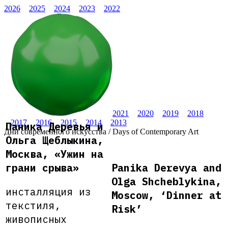
2026
2025
2024
2023
2022
2021
2020
2019
2018
2017
2016
2015
2014
2013
Паника Деревья и
Дни современного искусства / Days of Contemporary Art
Ольга Щеблыкина,
Москва, «Ужин на
грани срыва»
Panika Derevya and
Olga Shcheblykina,
инсталляция из
Moscow, ‘Dinner at
текстиля,
Risk’
живописных