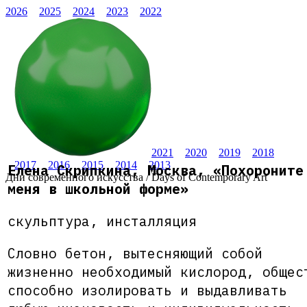
2026
2025
2024
2023
2022
2021
2020
2019
2018
2017
2016
2015
2014
2013
Елена Скрипкина, Москва, «Похороните
Дни современного искусства / Days of Contemporary Art
меня в школьной форме»
скульптура, инсталляция
Словно бетон, вытесняющий собой
жизненно необходимый кислород, общес
способно изолировать и выдавливать